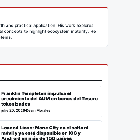
h and practical application. His work explores
l concepts to highlight ecosystem maturity. He
stems.
Franklin Templeton impulsa el
crecimiento del AUM en bonos del Tesoro
tokenizados
julio 20, 2026
·
Kevin Morales
Loaded Lions: Mane City da el salto al
móvil y ya está disponible en iOS y
Android en más de 150 países