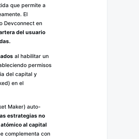
tida que permite a
eamente. El
nto Devconnect en
artera del usuario
das.
eados
al habilitar un
tableciendo permisos
ia del capital y
ked) en el
et Maker) auto-
as estrategias no
atómico al capital
 se complementa con