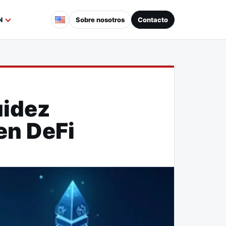
Sobre nosotros
Contacto
N
uidez
en DeFi