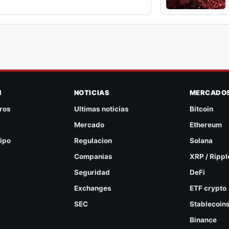
N
NOTICIAS
MERCADO
ros
Ultimas noticias
Bitcoin
Mercado
Ethereum
ipo
Regulacion
Solana
Companias
XRP / Rippl
Seguridad
DeFi
Exchanges
ETF crypto
SEC
Stablecoin
Binance