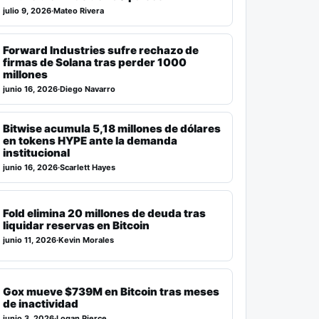
julio 9, 2026
·
Mateo Rivera
Forward Industries sufre rechazo de
firmas de Solana tras perder 1000
millones
junio 16, 2026
·
Diego Navarro
Bitwise acumula 5,18 millones de dólares
en tokens HYPE ante la demanda
institucional
junio 16, 2026
·
Scarlett Hayes
Fold elimina 20 millones de deuda tras
liquidar reservas en Bitcoin
junio 11, 2026
·
Kevin Morales
Gox mueve $739M en Bitcoin tras meses
de inactividad
junio 3, 2026
·
Logan Pierce