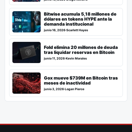
Bitwise acumula 5,18 millones de
dólares en tokens HYPE ante la
demanda institucional
junio 16, 2026
·
Scarlett Hayes
Fold elimina 20 millones de deuda
tras liquidar reservas en Bitcoin
junio 11, 2026
·
Kevin Morales
Gox mueve $739M en Bitcoin tras
meses de inactividad
junio 3, 2026
·
Logan Pierce