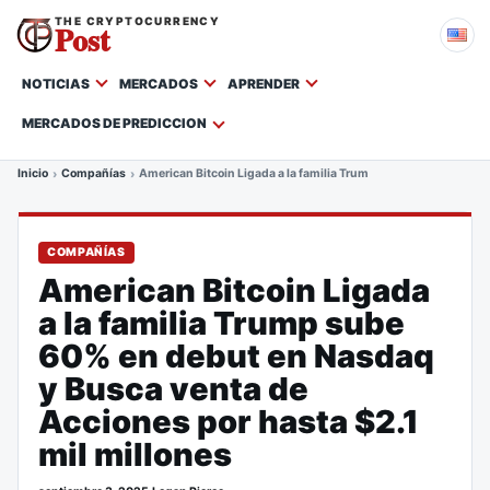
THE CRYPTOCURRENCY
Post
NOTICIAS
MERCADOS
APRENDER
MERCADOS DE PREDICCION
Inicio
Compañías
American Bitcoin Ligada a la familia Trump sube 60% en debut 
COMPAÑÍAS
American Bitcoin Ligada
a la familia Trump sube
60% en debut en Nasdaq
y Busca venta de
Acciones por hasta $2.1
mil millones