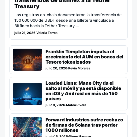
transferidos de Bitfinex a la Tether
Treasury
Los registros on-chain documentaron la transferencia de
150 000 000 de USDT desde una billetera vinculada a
Bitfinex hacia la Tether Treasury.…
julio 21, 2026
·
Valeria Torres
Franklin Templeton impulsa el
crecimiento del AUM en bonos del
Tesoro tokenizados
julio 20, 2026
·
Kevin Morales
Loaded Lions: Mane City da el
salto al móvil y ya está disponible
en iOS y Android en más de 150
países
julio 9, 2026
·
Mateo Rivera
Forward Industries sufre rechazo
de firmas de Solana tras perder
1000 millones
junio 16, 2026
·
Diego Navarro