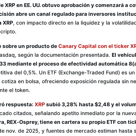
de XRP en EE. UU. obtuvo aprobación y comenzará a co
cisión abre un canal regulado para inversores institu
ia XRP
, con impacto directo en la liquidez y la volatilid
cripto.
e sobre un producto de
Canary Capital con el ticker 
 Nasdaq, según la documentación presentada.
El vehícul
933 mediante el proceso de efectividad automática 8(
itiva del 0,5%. Un ETF (Exchange-Traded Fund) es un 
 cotiza en bolsa, ofreciendo exposición regulada sin n
te el token.
ró respuesta:
XRP
subió 3,28% hasta $2,48 y el vol
ado citados, señalando apetito inmediato por la nuev
ra, REX‑Osprey, tiene en cartera su propio ETF con ti
5 de nov. de 2025, y fuentes de mercado estiman hasta 