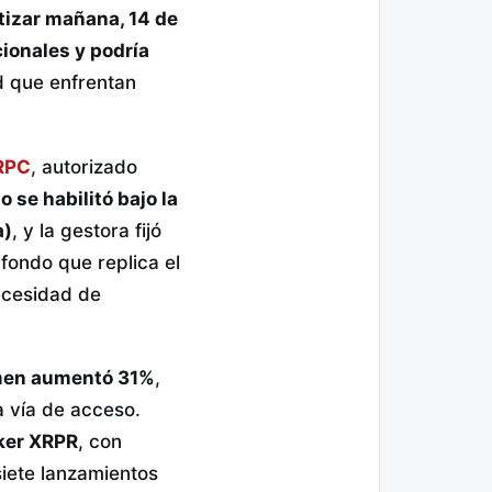
tizar mañana, 14 de
cionales y podría
ad que enfrentan
XRPC
, autorizado
o se habilitó bajo la
a)
, y la gestora fijó
fondo que replica el
ecesidad de
umen aumentó 31%
,
a vía de acceso.
cker XRPR
, con
siete lanzamientos