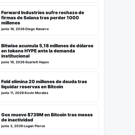
Forward Industries sufre rechazo de
firmas de Solana tras perder 1000
millones
junio 16, 2026
·
Diego Navarro
Bitwise acumula 5,18 millones de dólares
en tokens HYPE ante la demanda
institucional
junio 16, 2026
·
Scarlett Hayes
Fold elimina 20 millones de deuda tras
liquidar reservas en Bitcoin
junio 11, 2026
·
Kevin Morales
Gox mueve $739M en Bitcoin tras meses
de inactividad
junio 3, 2026
·
Logan Pierce