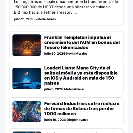
Los registros on-chain documentaron la transferencia de
150 000 000 de USDT desde una billetera vinculada a
Bitfinex hacia la Tether Treasury.…
julio 21, 2026
·
Valeria Torres
Franklin Templeton impulsa el
crecimiento del AUM en bonos del
Tesoro tokenizados
julio 20, 2026
·
Kevin Morales
Loaded Lions: Mane City da el
salto al móvil y ya está disponible
en iOS y Android en más de 150
países
julio 9, 2026
·
Mateo Rivera
Forward Industries sufre rechazo
de firmas de Solana tras perder
1000 millones
junio 16, 2026
·
Diego Navarro