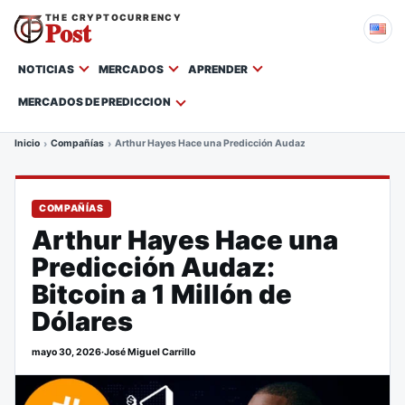
THE CRYPTOCURRENCY
Post
NOTICIAS
MERCADOS
APRENDER
MERCADOS DE PREDICCION
Inicio
Compañías
Arthur Hayes Hace una Predicción Audaz: Bitcoin a 1 Millón de 
COMPAÑÍAS
Arthur Hayes Hace una
Predicción Audaz:
Bitcoin a 1 Millón de
Dólares
mayo 30, 2026
·
José Miguel Carrillo