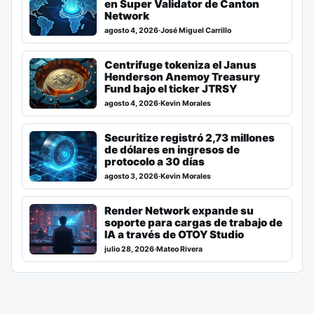
en Super Validator de Canton
Network
agosto 4, 2026
·
José Miguel Carrillo
Centrifuge tokeniza el Janus
Henderson Anemoy Treasury
Fund bajo el ticker JTRSY
agosto 4, 2026
·
Kevin Morales
Securitize registró 2,73 millones
de dólares en ingresos de
protocolo a 30 días
agosto 3, 2026
·
Kevin Morales
Render Network expande su
soporte para cargas de trabajo de
IA a través de OTOY Studio
julio 28, 2026
·
Mateo Rivera