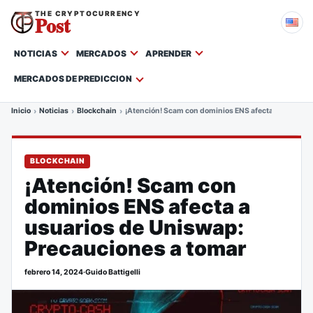
THE CRYPTOCURRENCY
Post
NOTICIAS
MERCADOS
APRENDER
MERCADOS DE PREDICCION
Inicio
Noticias
Blockchain
¡Atención! Scam con dominios ENS afecta a usuarios
BLOCKCHAIN
¡Atención! Scam con
dominios ENS afecta a
usuarios de Uniswap:
Precauciones a tomar
febrero 14, 2024
·
Guido Battigelli