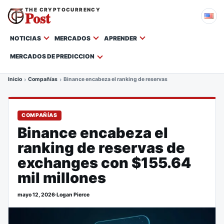
THE CRYPTOCURRENCY
Post
NOTICIAS
MERCADOS
APRENDER
MERCADOS DE PREDICCION
Inicio
Compañías
Binance encabeza el ranking de reservas de exchanges con $1
COMPAÑÍAS
Binance encabeza el
ranking de reservas de
exchanges con $155.64
mil millones
mayo 12, 2026
·
Logan Pierce