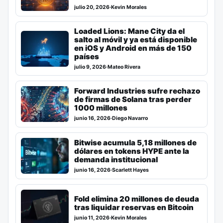
julio 20, 2026
·
Kevin Morales
Loaded Lions: Mane City da el
salto al móvil y ya está disponible
en iOS y Android en más de 150
países
julio 9, 2026
·
Mateo Rivera
Forward Industries sufre rechazo
de firmas de Solana tras perder
1000 millones
junio 16, 2026
·
Diego Navarro
Bitwise acumula 5,18 millones de
dólares en tokens HYPE ante la
demanda institucional
junio 16, 2026
·
Scarlett Hayes
Fold elimina 20 millones de deuda
tras liquidar reservas en Bitcoin
junio 11, 2026
·
Kevin Morales