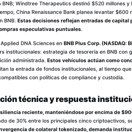
ía BNB; Windtree Therapeutics destinó $520 millones 
tiempo, China Renaissance Bank planea levantar $600 m
en BNB.
Estas decisiones reflejan entradas de capital 
compras especulativas puntuales
.
 Applied DNA Sciences en
BNB Plus Corp. (NASDAQ: 
s institucionales: estrategia de tesorería en BNB con 
ición administrada.
Estos vehículos actúan como con
itan la entrada de fondos institucionales, al tiempo que
compatibles con políticas de compliance y custodia.
ción técnica y respuesta instituc
siliencia reciente, manteniéndose por encima de $9
do de 30% entre los principales cinco criptoactivos, s
nvergencia de colateral tokenizado, demanda instituc