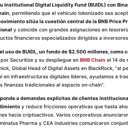
 Institutional Digital Liquidity Fund (BUIDL) con Bina
hain
, permitiendo que el vehículo tokenizado sea acep
ovimiento sitúa la cuestión central de la BNB Price Pr
cional
y coincide con grandes asignaciones en tesorería
ctos financieros especializados dirigidos a inversores 
el uso de BUIDL, un fondo de $2.500 millones, como c
 por Securitize y su despliegue en
BNB Chain
el 14 de
ick, Global Head of Digital Assets en BlackRock, “al p
 en infraestructuras digitales líderes, ayudamos a tra
 finanzas tradicionales al espacio on‑chain”.
ponde a demandas explícitas de clientes instituciona
ndimiento
y reduce fricciones operativas que hasta ahor
nes hacia criptoactivos. Varios corporativos anunciaro
Liminatus Pharma y CEA Industries comunicaron conjun