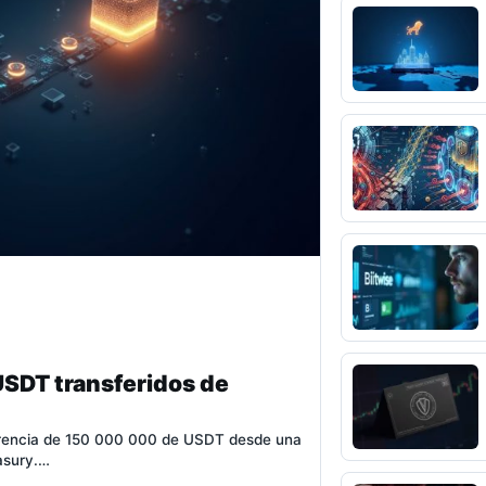
USDT transferidos de
ferencia de 150 000 000 de USDT desde una
easury.…