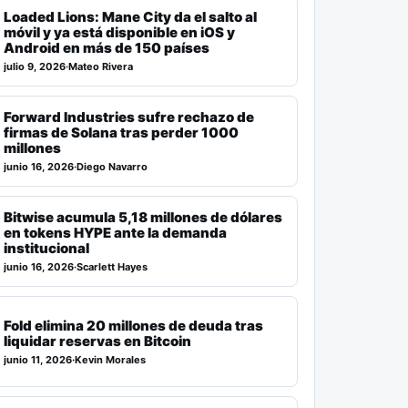
Loaded Lions: Mane City da el salto al
móvil y ya está disponible en iOS y
Android en más de 150 países
julio 9, 2026
·
Mateo Rivera
Forward Industries sufre rechazo de
firmas de Solana tras perder 1000
millones
junio 16, 2026
·
Diego Navarro
Bitwise acumula 5,18 millones de dólares
en tokens HYPE ante la demanda
institucional
junio 16, 2026
·
Scarlett Hayes
Fold elimina 20 millones de deuda tras
liquidar reservas en Bitcoin
junio 11, 2026
·
Kevin Morales