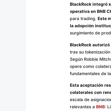
BlackRock integró su
operativa en BNB C
para trading.
Este m
la adopción institu
surgimiento de produ
BlackRock autorizó 
tras su tokenización
Según Robbie Mitchn
opere como colateral
fundamentales de las
Esta aceptación res
colaterales con re
escala de asignacio
relevantes a
BNB
: 