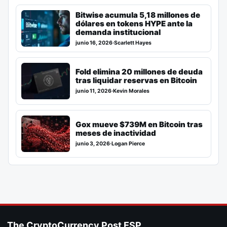
Bitwise acumula 5,18 millones de
dólares en tokens HYPE ante la
demanda institucional
junio 16, 2026
·
Scarlett Hayes
Fold elimina 20 millones de deuda
tras liquidar reservas en Bitcoin
junio 11, 2026
·
Kevin Morales
Gox mueve $739M en Bitcoin tras
meses de inactividad
junio 3, 2026
·
Logan Pierce
The CryptoCurrency Post ESP