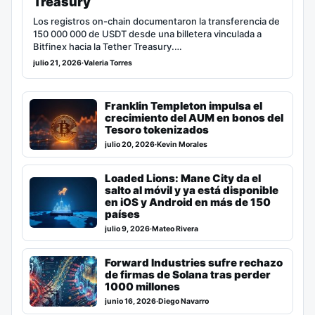
Treasury
Los registros on-chain documentaron la transferencia de
150 000 000 de USDT desde una billetera vinculada a
Bitfinex hacia la Tether Treasury.…
julio 21, 2026
·
Valeria Torres
Franklin Templeton impulsa el
crecimiento del AUM en bonos del
Tesoro tokenizados
julio 20, 2026
·
Kevin Morales
Loaded Lions: Mane City da el
salto al móvil y ya está disponible
en iOS y Android en más de 150
países
julio 9, 2026
·
Mateo Rivera
Forward Industries sufre rechazo
de firmas de Solana tras perder
1000 millones
junio 16, 2026
·
Diego Navarro