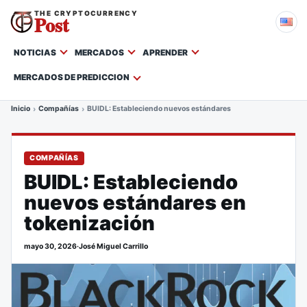
THE CRYPTOCURRENCY
Post
NOTICIAS
MERCADOS
APRENDER
MERCADOS DE PREDICCION
Inicio
Compañías
BUIDL: Estableciendo nuevos estándares en tokenización
COMPAÑÍAS
BUIDL: Estableciendo
nuevos estándares en
tokenización
mayo 30, 2026
·
José Miguel Carrillo