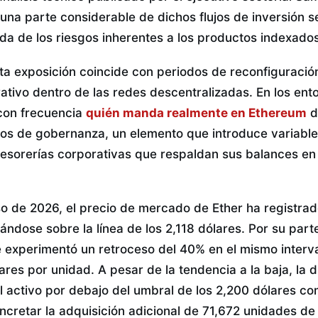
 una parte considerable de dichos flujos de inversión s
a de los riesgos inherentes a los productos indexado
lta exposición coincide con periodos de reconfiguració
ativo dentro de las redes descentralizadas. En los en
 con frecuencia
quién manda realmente en Ethereum
d
ctos de gobernanza, un elemento que introduce variable
s tesorerías corporativas que respaldan sus balances e
so de 2026, el precio de mercado de Ether ha registra
uándose sobre la línea de los 2,118 dólares. Por su parte
ne experimentó un retroceso del 40% en el mismo interv
ares por unidad. A pesar de la tendencia a la baja, la 
el activo por debajo del umbral de los 2,200 dólares c
ncretar la adquisición adicional de 71,672 unidades de