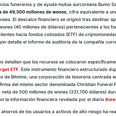
icios funerarios y de ayuda mutua surcoreana Bumo S
da de 49,300 millones de wones
, cifra equivalente a u
nses. El descalce financiero se originó tras destinar
wones (40 millones de dólares) pertenecientes a los f
clientes hacia fondos cotizados (ETF) de criptomoneda
ún detalla el informe de auditoría de la compañía corr
les detallan que los recursos se colocaron específicam
rget ETF
. Este instrumento financiero estructurado dup
es de Bitmine, una corporación de tesorería centrada e
 firma del mismo sector denominada Christian Funeral F
a neta de 500 millones de wones (331,700 dólares) dur
on la información financiera revelada por el diario
Kore
 ahorros de los usuarios a activos de alto riesgo ha re