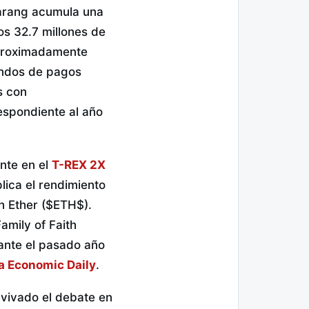
arang acumula una
nos 32.7 millones de
 aproximadamente
ondos de pagos
s con
espondiente al año
ente en el
T-REX 2X
lica el rendimiento
n Ether (
$ETH$
).
amily of Faith
ante el pasado año
a Economic Daily
.
avivado el debate en