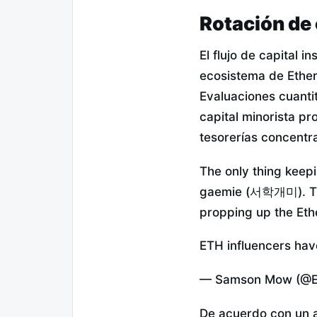
Rotación de 
El flujo de capital 
ecosistema de Ether
Evaluaciones cuanti
capital minorista p
tesorerías concentr
The only thing keepi
gaemie (서학개미). There
propping up the Et
ETH influencers hav
— Samson Mow (@Ex
De acuerdo con un a