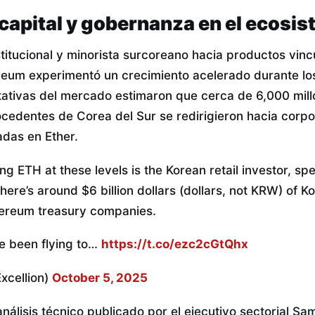
capital y gobernanza en el ecosis
institucional y minorista surcoreano hacia productos vinc
eum experimentó un crecimiento acelerado durante lo
tativas del mercado estimaron que cerca de 6,000 mill
rocedentes de Corea del Sur se redirigieron hacia corp
adas en Ether.
ng ETH at these levels is the Korean retail investor, spe
’s around $6 billion dollars (dollars, not KRW) of Kor
hereum treasury companies.
e been flying to…
https://t.co/ezc2cGtQhx
cellion)
October 5, 2025
nálisis técnico publicado por el ejecutivo sectorial S