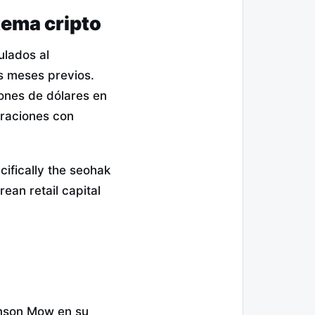
tema cripto
ulados al
s meses previos.
ones de dólares en
oraciones con
cifically the seohak
ean retail capital
amson Mow en su