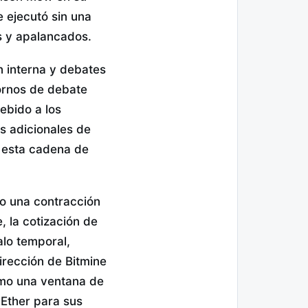
e ejecutó sin una
s y apalancados.
n interna y debates
tornos de debate
ebido a los
s adicionales de
n esta cadena de
do una contracción
, la cotización de
alo temporal,
dirección de Bitmine
omo una ventana de
 Ether para sus