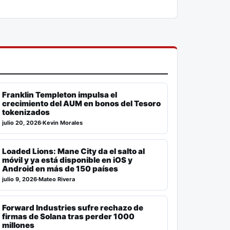
Franklin Templeton impulsa el
crecimiento del AUM en bonos del Tesoro
tokenizados
julio 20, 2026
·
Kevin Morales
Loaded Lions: Mane City da el salto al
móvil y ya está disponible en iOS y
Android en más de 150 países
julio 9, 2026
·
Mateo Rivera
Forward Industries sufre rechazo de
firmas de Solana tras perder 1000
millones