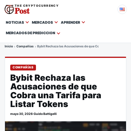
THE CRYPTOCURRENCY
Post
NOTICIAS
MERCADOS
APRENDER
MERCADOS DE PREDICCION
Inicio
Compañías
Bybit Rechaza las Acusaciones de que Cobra una Tarifa para Li
COMPAÑÍAS
Bybit Rechaza las
Acusaciones de que
Cobra una Tarifa para
Listar Tokens
mayo 30, 2026
·
Guido Battigelli