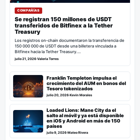
COMPAÑÍAS
Se registran 150 millones de USDT
transferidos de Bitfinex a la Tether
Treasury
Los registros on-chain documentaron la transferencia de
150 000 000 de USDT desde una billetera vinculada a
Bitfinex hacia la Tether Treasury.…
julio 21, 2026
·
Valeria Torres
Franklin Templeton impulsa el
crecimiento del AUM en bonos del
Tesoro tokenizados
julio 20, 2026
·
Kevin Morales
Loaded Lions: Mane City da el
salto al móvil y ya está disponible
en iOS y Android en más de 150
países
julio 9, 2026
·
Mateo Rivera