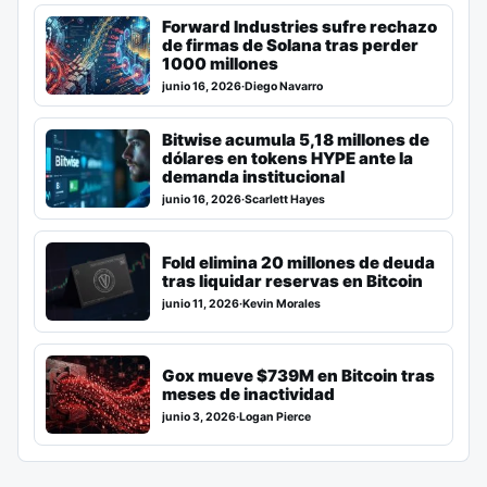
Forward Industries sufre rechazo
de firmas de Solana tras perder
1000 millones
junio 16, 2026
·
Diego Navarro
Bitwise acumula 5,18 millones de
dólares en tokens HYPE ante la
demanda institucional
junio 16, 2026
·
Scarlett Hayes
Fold elimina 20 millones de deuda
tras liquidar reservas en Bitcoin
junio 11, 2026
·
Kevin Morales
Gox mueve $739M en Bitcoin tras
meses de inactividad
junio 3, 2026
·
Logan Pierce