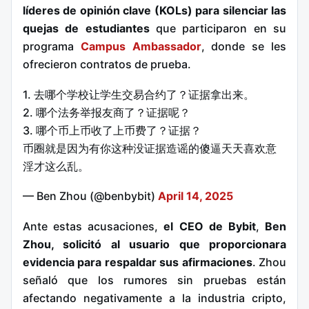
líderes de opinión clave (KOLs)
para silenciar las
quejas de estudiantes
que participaron en su
programa
Campus Ambassador
, donde se les
ofrecieron contratos de prueba.
1. 去哪个学校让学生交易合约了？证据拿出来。
2. 哪个法务举报友商了？证据呢？
3. 哪个币上币收了上币费了？证据？
币圈就是因为有你这种没证据造谣的傻逼天天喜欢意
淫才这么乱。
— Ben Zhou (@benbybit)
April 14, 2025
Ante estas acusaciones,
el CEO de Bybit
,
Ben
Zhou, solicitó al usuario que proporcionara
evidencia para respaldar sus afirmaciones
. Zhou
señaló que los rumores sin pruebas están
afectando negativamente a la industria cripto,