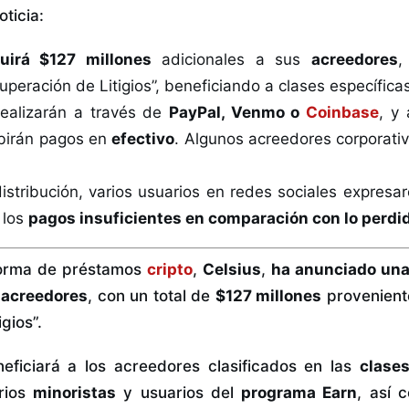
oticia:
buirá $127 millones
adicionales a sus
acreedores
,
peración de Litigios”, beneficiando a clases específica
ealizarán a través de
PayPal, Venmo o
Coinbase
, y
ibirán pagos en
efectivo
. Algunos acreedores corporati
istribución, varios usuarios en redes sociales expresar
 los
pagos insuficientes en comparación con lo perdi
forma de préstamos
cripto
,
Celsius
,
ha anunciado una
 acreedores
, con un total de
$127 millones
provenient
gios”.
eficiará a los acreedores clasificados en las
clases
arios
minoristas
y usuarios del
programa Earn
, así 