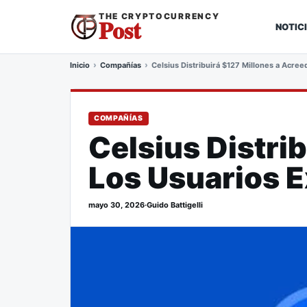
THE CRYPTOCURRENCY
Post
NOTIC
Inicio
Compañías
Celsius Distribuirá $127 Millones a Acre
COMPAÑÍAS
Celsius Distri
Los Usuarios E
mayo 30, 2026
·
Guido Battigelli