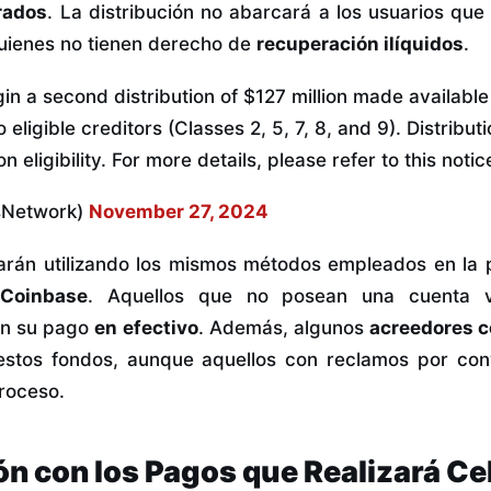
rados
. La distribución no abarcará a los usuarios qu
uienes no tienen derecho de
recuperación ilíquidos
.
gin a second distribution of $127 million made available
ligible creditors (Classes 2, 5, 7, 8, and 9). Distribut
eligibility. For more details, please refer to this noti
sNetwork)
November 27, 2024
arán utilizando los mismos métodos empleados en la p
Coinbase
. Aquellos que no posean una cuenta v
án su pago
en efectivo
. Además, algunos
acreedores c
stos fondos, aunque aquellos con reclamos por co
roceso.
ón con los Pagos que Realizará Ce