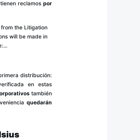
e tienen reclamos
por
 from the Litigation
ions will be made in
ce:…
rimera distribución:
erificada en estas
orporativos
también
nveniencia
quedarán
lsius