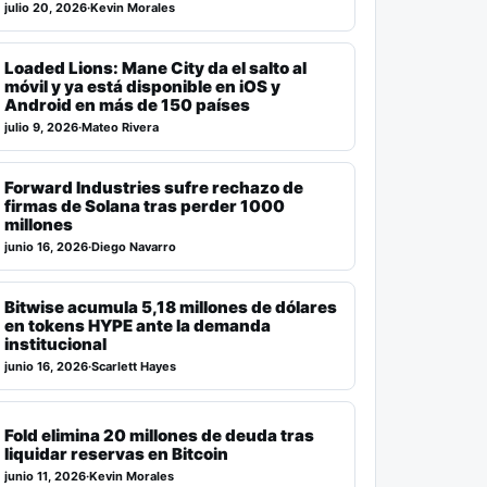
julio 20, 2026
·
Kevin Morales
Loaded Lions: Mane City da el salto al
móvil y ya está disponible en iOS y
Android en más de 150 países
julio 9, 2026
·
Mateo Rivera
Forward Industries sufre rechazo de
firmas de Solana tras perder 1000
millones
junio 16, 2026
·
Diego Navarro
Bitwise acumula 5,18 millones de dólares
en tokens HYPE ante la demanda
institucional
junio 16, 2026
·
Scarlett Hayes
Fold elimina 20 millones de deuda tras
liquidar reservas en Bitcoin
junio 11, 2026
·
Kevin Morales