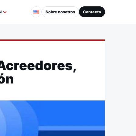
Sobre nosotros
Contacto
N
 Acreedores,
ión