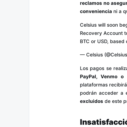
reclamos no asegu
conveniencia
ni a q
Celsius will soon be
Recovery Account to e
BTC or USD, based on 
— Celsius (@Celsiu
Los pagos se realiz
PayPal, Venmo o 
plataformas recibir
podrán acceder a e
excluidos
de este p
Insatisfacci