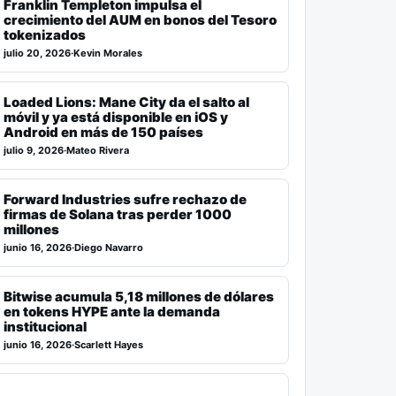
Franklin Templeton impulsa el
crecimiento del AUM en bonos del Tesoro
tokenizados
julio 20, 2026
·
Kevin Morales
Loaded Lions: Mane City da el salto al
móvil y ya está disponible en iOS y
Android en más de 150 países
julio 9, 2026
·
Mateo Rivera
Forward Industries sufre rechazo de
firmas de Solana tras perder 1000
millones
junio 16, 2026
·
Diego Navarro
Bitwise acumula 5,18 millones de dólares
en tokens HYPE ante la demanda
institucional
junio 16, 2026
·
Scarlett Hayes