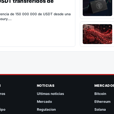
USDT transferidos de
ferencia de 150 000 000 de USDT desde una
easury.…
N
NOTICIAS
MERCADO
ros
Ultimas noticias
Bitcoin
Mercado
Ethereum
ipo
Regulacion
Solana