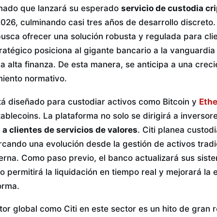
mado que lanzará su esperado
servicio de custodia cr
026, culminando casi tres años de desarrollo discreto. 
usca ofrecer una solución robusta y regulada para clien
ratégico posiciona al gigante bancario a la vanguardia
 la alta finanza. De esta manera, se anticipa a una cr
iento normativo.
stá diseñado para custodiar activos como Bitcoin y
Eth
tablecoins. La plataforma no solo se dirigirá a inversor
 a clientes de servicios de valores
. Citi planea custod
rcando una evolución desde la gestión de activos tradi
erna. Como paso previo, el banco actualizará sus sist
o permitirá la liquidación en tiempo real y mejorará la 
orma.
or global como Citi en este sector es un hito de gran r