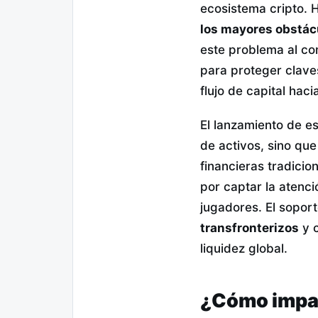
ecosistema cripto. H
los mayores obstácu
este problema al co
para proteger clave
flujo de capital hac
El lanzamiento de e
de activos, sino que
financieras tradicio
por captar la atenc
jugadores. El sopor
transfronterizos
y c
liquidez global.
¿Cómo impact