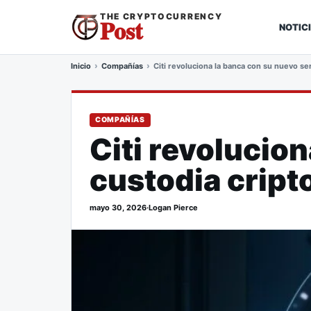
THE CRYPTOCURRENCY
Post
NOTIC
Inicio
Compañías
Citi revoluciona la banca con su nuevo ser
COMPAÑÍAS
Citi revolucio
custodia cript
mayo 30, 2026
·
Logan Pierce