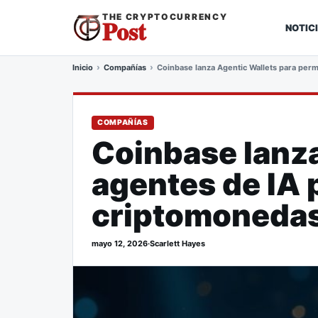
THE CRYPTOCURRENCY
Post
NOTIC
Inicio
Compañías
Coinbase lanza Agentic Wallets para per
COMPAÑÍAS
Coinbase lanza
agentes de IA 
criptomoneda
mayo 12, 2026
·
Scarlett Hayes