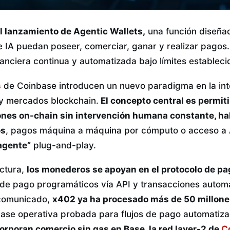
l lanzamiento de Agentic Wallets,
una función diseña
 IA puedan poseer, comerciar, ganar y realizar pago
inanciera continua y automatizada bajo límites estable
s
de Coinbase introducen un nuevo paradigma en la int
y mercados blockchain.
El concepto central es permiti
ones on-chain sin intervención humana constante, hab
os
, pagos máquina a máquina por cómputo o acceso a A
agente”
plug-and-play.
uctura,
los monederos se apoyan en el protocolo de p
s de pago programáticos vía API y transacciones autom
 comunicado,
x402 ya ha procesado más de 50 millone
base operativa probada para flujos de pago automatiz
orporan comercio sin gas en Base, la red layer-2 de
C