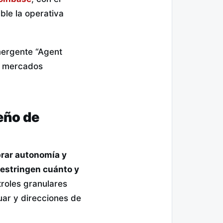
ble la operativa
mergente “Agent
n mercados
eño de
brar autonomía y
restringen cuánto y
troles granulares
uar y direcciones de