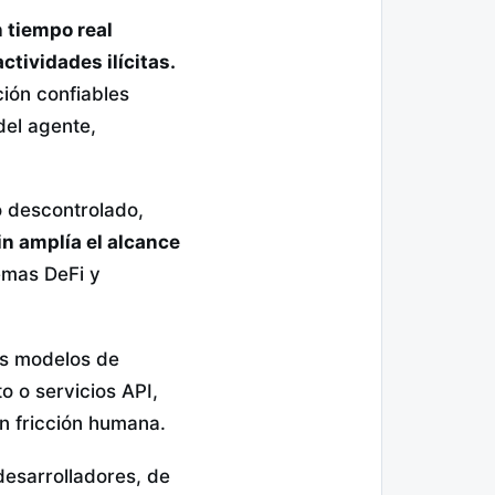
 tiempo real
ctividades ilícitas.
ción confiables
del agente,
o descontrolado,
in amplía el alcance
emas DeFi y
os modelos de
 o servicios API,
n fricción humana.
desarrolladores, de