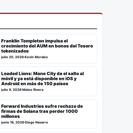
Franklin Templeton impulsa el
crecimiento del AUM en bonos del Tesoro
tokenizados
julio 20, 2026
·
Kevin Morales
Loaded Lions: Mane City da el salto al
móvil y ya está disponible en iOS y
Android en más de 150 países
julio 9, 2026
·
Mateo Rivera
Forward Industries sufre rechazo de
firmas de Solana tras perder 1000
millones
junio 16, 2026
·
Diego Navarro