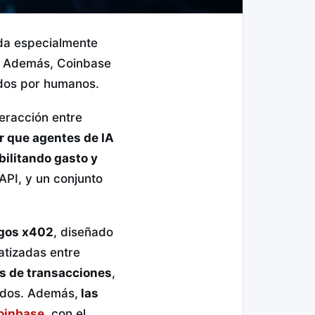
da especialmente
s. Además, Coinbase
cidos por humanos.
eracción entre
r que agentes de IA
ilitando gasto y
PI, y un conjunto
agos x402
, diseñado
atizadas entre
s de transacciones
,
ados. Además,
las
oinbase
, con el