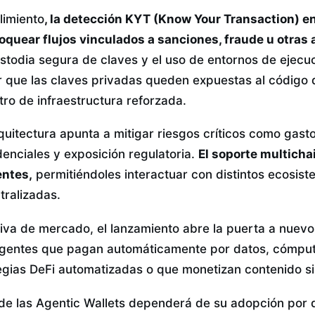
limiento
, la detección KYT (Know Your Transaction) en
oquear flujos vinculados a sanciones, fraude u otras a
ustodia segura de claves y el uso de entornos de ejecu
r que las claves privadas queden expuestas al código 
ro de infraestructura reforzada.
quitectura apunta a mitigar riesgos críticos como gast
nciales y exposición regulatoria.
El soporte multicha
entes,
permitiéndoles interactuar con distintos ecosist
tralizadas.
va de mercado, el lanzamiento abre la puerta a nuev
agentes que pagan automáticamente por datos, cómputo
egias DeFi automatizadas o que monetizan contenido si
 de las Agentic Wallets dependerá de su adopción por 