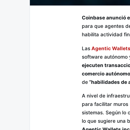
Coinbase anunció e
para que agentes de
habilita actividad f
Las
Agentic Wallet
software autónomo 
ejecuten transacci
comercio autónom
de
“habilidades de 
A nivel de infraestr
para facilitar muro
sistemas. Según lo
lo que sugiere una 
Agentic Wallets inc