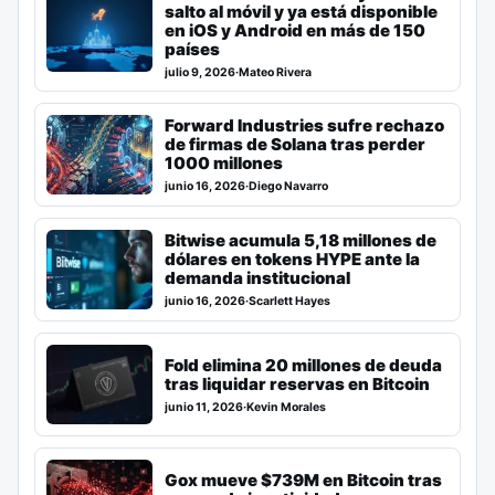
salto al móvil y ya está disponible
en iOS y Android en más de 150
países
julio 9, 2026
·
Mateo Rivera
Forward Industries sufre rechazo
de firmas de Solana tras perder
1000 millones
junio 16, 2026
·
Diego Navarro
Bitwise acumula 5,18 millones de
dólares en tokens HYPE ante la
demanda institucional
junio 16, 2026
·
Scarlett Hayes
Fold elimina 20 millones de deuda
tras liquidar reservas en Bitcoin
junio 11, 2026
·
Kevin Morales
Gox mueve $739M en Bitcoin tras