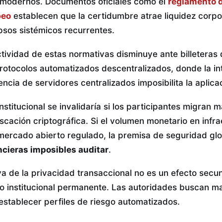
s modernos. Documentos oficiales como el
reglamento 
peo
establecen que la certidumbre atrae liquidez corpo
sos sistémicos recurrentes.
ctividad de estas normativas disminuye ante billeteras
protocolos automatizados descentralizados, donde la i
cia de servidores centralizados imposibilita la aplicac
 institucional se invalidaría si los participantes migran
cación criptográfica. Si el volumen monetario en infra
mercado abierto regulado, la premisa de seguridad gl
ncieras imposibles auditar
.
a de la privacidad transaccional no es un efecto secu
ño institucional permanente. Las autoridades buscan m
establecer perfiles de riesgo automatizados.