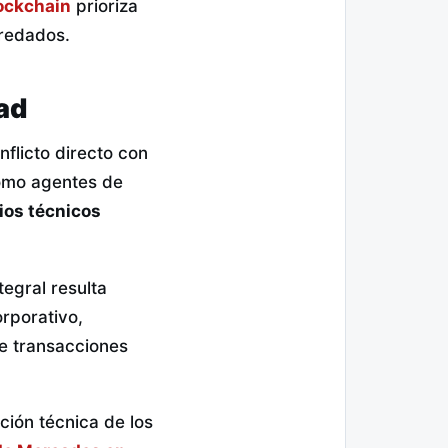
lockchain
prioriza
eredados.
ad
nflicto directo con
como agentes de
ios técnicos
egral resulta
orporativo,
de transacciones
ación técnica de los