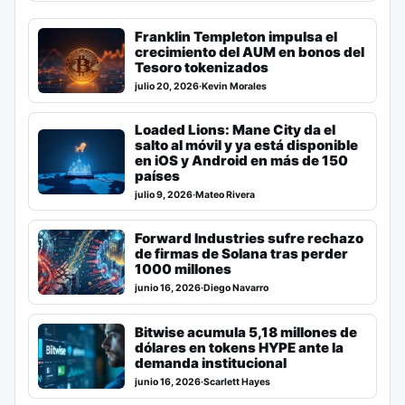
Franklin Templeton impulsa el
crecimiento del AUM en bonos del
Tesoro tokenizados
julio 20, 2026
·
Kevin Morales
Loaded Lions: Mane City da el
salto al móvil y ya está disponible
en iOS y Android en más de 150
países
julio 9, 2026
·
Mateo Rivera
Forward Industries sufre rechazo
de firmas de Solana tras perder
1000 millones
junio 16, 2026
·
Diego Navarro
Bitwise acumula 5,18 millones de
dólares en tokens HYPE ante la
demanda institucional
junio 16, 2026
·
Scarlett Hayes