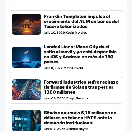
Franklin Templeton impulsa el
crecimiento del AUM en bonos del
Tesoro tokenizados
julio 20, 2026
·
Kevin Morales
Loaded Lions: Mane City da el
salto al móvil y ya está disponible
en iOS y Android en más de 150
países
julio 9, 2026
·
Mateo Rivera
Forward Industries sufre rechazo
de firmas de Solana tras perder
1000 millones
junio 16, 2026
·
Diego Navarro
Bitwise acumula 5,18 millones de
dólares en tokens HYPE ante la
demanda institucional
junio 16, 2026
·
Scarlett Hayes