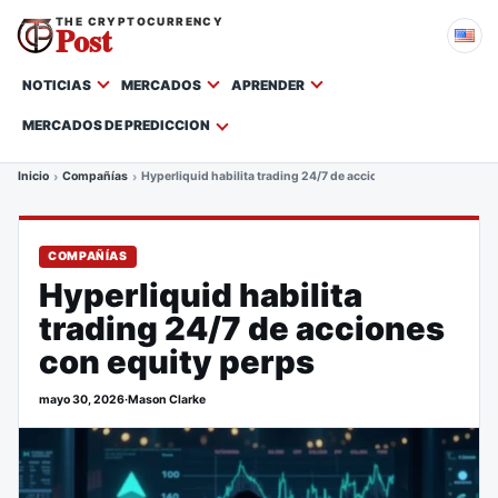
THE CRYPTOCURRENCY
Post
NOTICIAS
MERCADOS
APRENDER
MERCADOS DE PREDICCION
Inicio
Compañías
Hyperliquid habilita trading 24/7 de acciones con equity perps
COMPAÑÍAS
Hyperliquid habilita
trading 24/7 de acciones
con equity perps
mayo 30, 2026
·
Mason Clarke