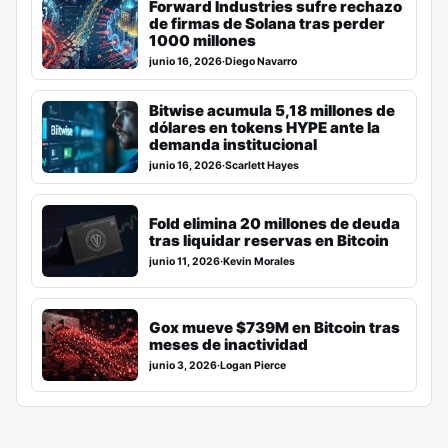
Forward Industries sufre rechazo
de firmas de Solana tras perder
1000 millones
junio 16, 2026
·
Diego Navarro
Bitwise acumula 5,18 millones de
dólares en tokens HYPE ante la
demanda institucional
junio 16, 2026
·
Scarlett Hayes
Fold elimina 20 millones de deuda
tras liquidar reservas en Bitcoin
junio 11, 2026
·
Kevin Morales
Gox mueve $739M en Bitcoin tras
meses de inactividad
junio 3, 2026
·
Logan Pierce