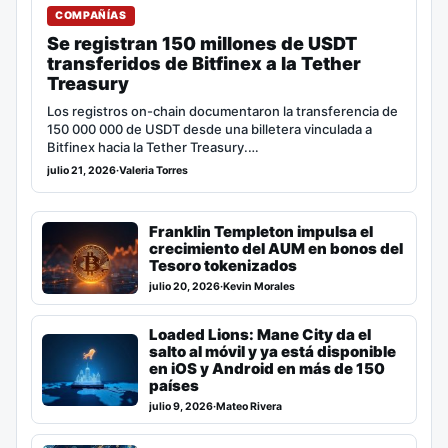
COMPAÑÍAS
Se registran 150 millones de USDT
transferidos de Bitfinex a la Tether
Treasury
Los registros on-chain documentaron la transferencia de
150 000 000 de USDT desde una billetera vinculada a
Bitfinex hacia la Tether Treasury.…
julio 21, 2026
·
Valeria Torres
Franklin Templeton impulsa el
crecimiento del AUM en bonos del
Tesoro tokenizados
julio 20, 2026
·
Kevin Morales
Loaded Lions: Mane City da el
salto al móvil y ya está disponible
en iOS y Android en más de 150
países
julio 9, 2026
·
Mateo Rivera