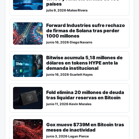
países
julio 9, 2026
·
Mateo Rivera
Forward Industries sufre rechazo
de firmas de Solana tras perder
1000 millones
junio 16, 2026
·
Diego Navarro
Bitwise acumula 5,18 millones de
dólares en tokens HYPE ante la
demanda institucional
junio 16, 2026
·
Scarlett Hayes
Fold elimina 20 millones de deuda
tras liquidar reservas en Bitcoin
junio 11, 2026
·
Kevin Morales
Gox mueve $739M en Bitcoin tras
meses de inactividad
junio 3, 2026
·
Logan Pierce