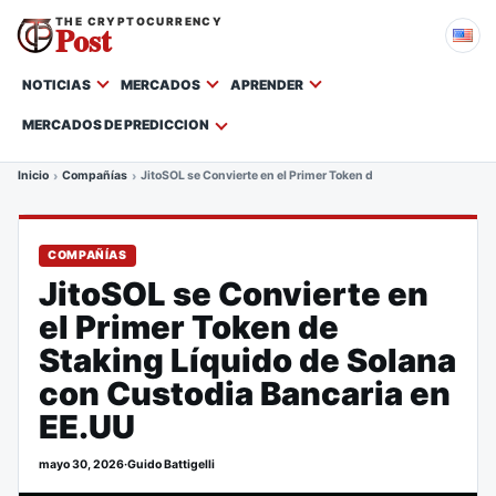
THE CRYPTOCURRENCY
Post
NOTICIAS
MERCADOS
APRENDER
MERCADOS DE PREDICCION
Inicio
Compañías
JitoSOL se Convierte en el Primer Token de Staking Líquido de
COMPAÑÍAS
JitoSOL se Convierte en
el Primer Token de
Staking Líquido de Solana
con Custodia Bancaria en
EE.UU
mayo 30, 2026
·
Guido Battigelli