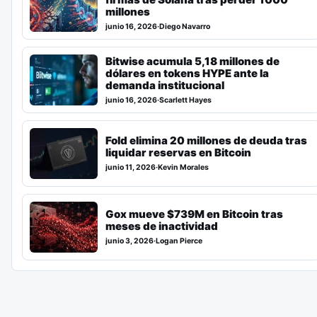
millones
junio 16, 2026
·
Diego Navarro
Bitwise acumula 5,18 millones de
dólares en tokens HYPE ante la
demanda institucional
junio 16, 2026
·
Scarlett Hayes
Fold elimina 20 millones de deuda tras
liquidar reservas en Bitcoin
junio 11, 2026
·
Kevin Morales
Gox mueve $739M en Bitcoin tras
meses de inactividad
junio 3, 2026
·
Logan Pierce