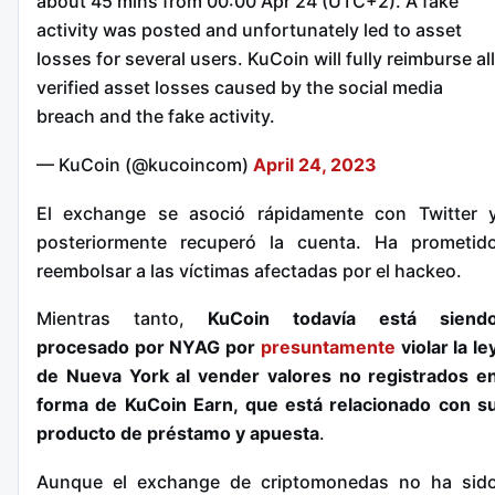
about 45 mins from 00:00 Apr 24 (UTC+2). A fake
activity was posted and unfortunately led to asset
losses for several users. KuCoin will fully reimburse all
verified asset losses caused by the social media
breach and the fake activity.
— KuCoin (@kucoincom)
April 24, 2023
El exchange se asoció rápidamente con Twitter 
posteriormente recuperó la cuenta. Ha prometid
reembolsar a las víctimas afectadas por el hackeo.
Mientras tanto,
KuCoin todavía está siend
procesado por NYAG por
presuntamente
violar la le
de Nueva York al vender valores no registrados e
forma de KuCoin Earn, que está relacionado con s
producto de préstamo y apuesta
.
Aunque el exchange de criptomonedas no ha sid