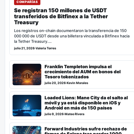
COMPAÑÍAS
Se registran 150 millones de USDT
transferidos de Bitfinex a la Tether
Treasury
Los registros on-chain documentaron la transferencia de 150
000 000 de USDT desde una billetera vinculada a Bitfinex hacia
la Tether Treasury.…
julio 21, 2026
·
Valeria Torres
Franklin Templeton impulsa el
crecimiento del AUM en bonos del
Tesoro tokenizados
julio 20, 2026
·
Kevin Morales
Loaded Lions: Mane City da el salto al
móvil y ya está disponible en iOS y
Android en más de 150 países
julio 9, 2026
·
Mateo Rivera
Forward Industries sufre rechazo de
firmas de Solana tras perder 1000