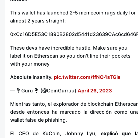
This wallet has launched 2-5 memecoin rugs daily for
almost 2 years straight:
0xCc16D5E53C1890B2802d5441d23639CAc6cd646
These devs have incredible hustle. Make sure you
label it on Etherscan so you don't line their pockets
with your money
Absolute insanity.
pic.twitter.com/ffNQ4sTGls
— 💐Guru 💐 (@CoinGurruu)
April 26, 2023
Mientras tanto, el explorador de blockchain Ethersca
desde entonces ha marcado la dirección como un
wallet falsa de phishing.
El CEO de KuCoin, Johnny Lyu,
explicó que l