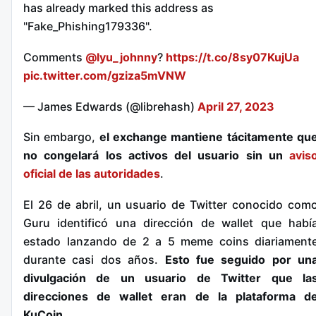
has already marked this address as
"Fake_Phishing179336".
Comments
@lyu_johnny
?
https://t.co/8sy07KujUa
pic.twitter.com/gziza5mVNW
— James Edwards (@librehash)
April 27, 2023
Sin embargo,
el exchange mantiene tácitamente qu
no congelará los activos del usuario sin un
avis
oficial de las autoridades
.
El 26 de abril, un usuario de Twitter conocido com
Guru identificó una dirección de wallet que habí
estado lanzando de 2 a 5 meme coins diariament
durante casi dos años.
Esto fue seguido por un
divulgación de un usuario de Twitter que la
direcciones de wallet eran de la plataforma d
KuCoin
.