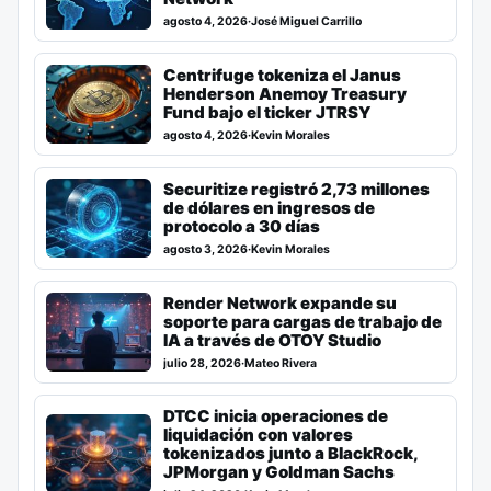
agosto 4, 2026
·
José Miguel Carrillo
Centrifuge tokeniza el Janus
Henderson Anemoy Treasury
Fund bajo el ticker JTRSY
agosto 4, 2026
·
Kevin Morales
Securitize registró 2,73 millones
de dólares en ingresos de
protocolo a 30 días
agosto 3, 2026
·
Kevin Morales
Render Network expande su
soporte para cargas de trabajo de
IA a través de OTOY Studio
julio 28, 2026
·
Mateo Rivera
DTCC inicia operaciones de
liquidación con valores
tokenizados junto a BlackRock,
JPMorgan y Goldman Sachs