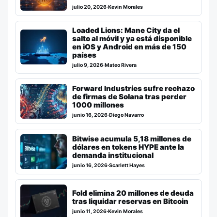
julio 20, 2026
·
Kevin Morales
Loaded Lions: Mane City da el
salto al móvil y ya está disponible
en iOS y Android en más de 150
países
julio 9, 2026
·
Mateo Rivera
Forward Industries sufre rechazo
de firmas de Solana tras perder
1000 millones
junio 16, 2026
·
Diego Navarro
Bitwise acumula 5,18 millones de
dólares en tokens HYPE ante la
demanda institucional
junio 16, 2026
·
Scarlett Hayes
Fold elimina 20 millones de deuda
tras liquidar reservas en Bitcoin
junio 11, 2026
·
Kevin Morales