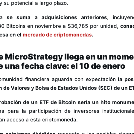
y su potencial a largo plazo.
a
se suma a adquisiciones anteriores,
incluyen
130 Bitcoins en noviembre a $36,785 por unidad,
cons
esa en el
mercado de criptomonedas
.
e MicroStrategy llega en un momen
e una fecha clave: el 10 de enero
comunidad financiera aguarda con expectación
la pos
n de Valores y Bolsa de Estados Unidos (SEC) de un ET
robación de un ETF de Bitcoin sería un hito monume
as para la participación de inversores institucional
an acceso a esta criptomoneda.
n opiniones divididas
respecto a los posibles riesg