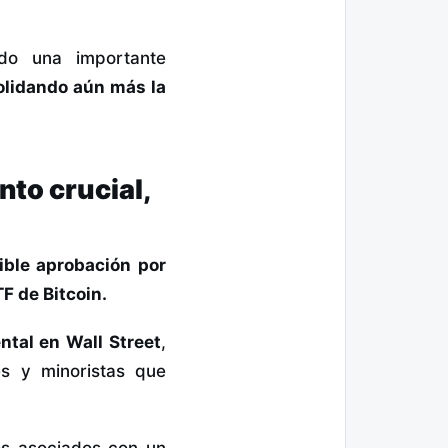
do una importante
olidando aún más la
to crucial,
ible aprobación por
F de Bitcoin.
ntal en Wall Street
,
es y minoristas que
os asociados con un