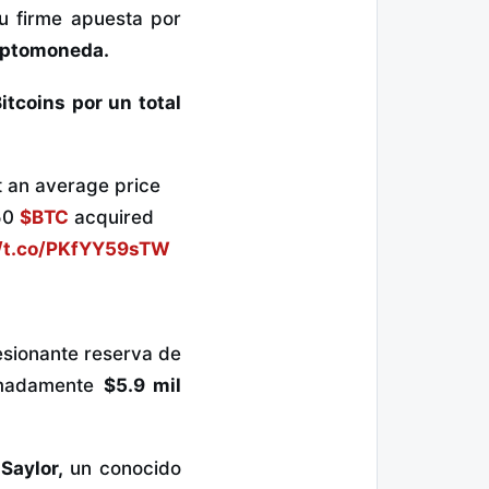
su firme apuesta por
riptomoneda.
tcoins por un total
t an average price
50
$BTC
acquired
//t.co/PKfYY59sTW
esionante reserva de
imadamente
$5.9 mil
Saylor,
un conocido