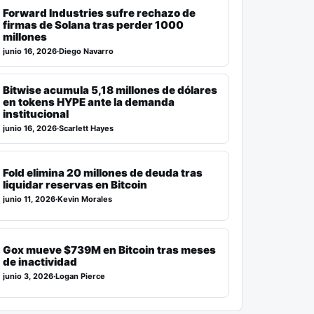
Forward Industries sufre rechazo de
firmas de Solana tras perder 1000
millones
junio 16, 2026
·
Diego Navarro
Bitwise acumula 5,18 millones de dólares
en tokens HYPE ante la demanda
institucional
junio 16, 2026
·
Scarlett Hayes
Fold elimina 20 millones de deuda tras
liquidar reservas en Bitcoin
junio 11, 2026
·
Kevin Morales
Gox mueve $739M en Bitcoin tras meses
de inactividad
junio 3, 2026
·
Logan Pierce