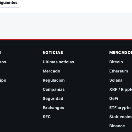
iguientes
N
NOTICIAS
MERCADO
ros
Ultimas noticias
Bitcoin
Mercado
Ethereum
ipo
Regulacion
Solana
Companias
XRP / Rippl
Seguridad
DeFi
Exchanges
ETF crypto
SEC
Stablecoin
Binance