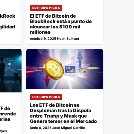
EDITOR'S PICKS
ackRock
El ETF de Bitcoin de
BlackRock está a punto de
gilidad
alcanzar los $100 mil
millones
octubre 9, 2025
·
Noah Sullivan
EDITOR'S PICKS
Los ETF de Bitcoin se
TF de
Desploman tras la Disputa
rprende
entre Trump y Musk que
arias
Genera temor en el Mercado
junio 6, 2025
·
José Miguel Carrillo
Hayes