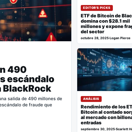
EDITOR'S PICKS
ETF de Bitcoin de Bl
domina con $28.1 mil
millones y expone fra
del sector
octubre 28, 2025
·
Logan Pierce
en 490
as escándalo
a BlackRock
una salida de 490 millones de
ANÁLISIS
 escándalo de fraude que
Rendimiento de los E
Bitcoin al contado so
al mercado con billon
entradas
septiembre 30, 2025
·
Scarlett 