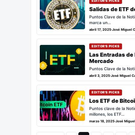
EDITOR'S PICKS
Salidas de ETF d
Puntos Clave de la Not
marca un…
abril 17, 2025
·
José Miguel C
EDITOR'S PICKS
Las Entradas de 
Mercado
Puntos Clave de la Noti
abril 3, 2025
·
José Miguel Ca
EDITOR'S PICKS
Los ETF de Bitco
Puntos clave de la Not
millones, los ETF…
marzo 18, 2025
·
José Miguel