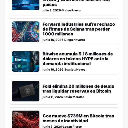
países
julio 9, 2026
·
Mateo Rivera
Forward Industries sufre rechazo
de firmas de Solana tras perder
1000 millones
junio 16, 2026
·
Diego Navarro
Bitwise acumula 5,18 millones de
dólares en tokens HYPE ante la
demanda institucional
junio 16, 2026
·
Scarlett Hayes
Fold elimina 20 millones de deuda
tras liquidar reservas en Bitcoin
junio 11, 2026
·
Kevin Morales
Gox mueve $739M en Bitcoin tras
meses de inactividad
junio 3, 2026
·
Logan Pierce