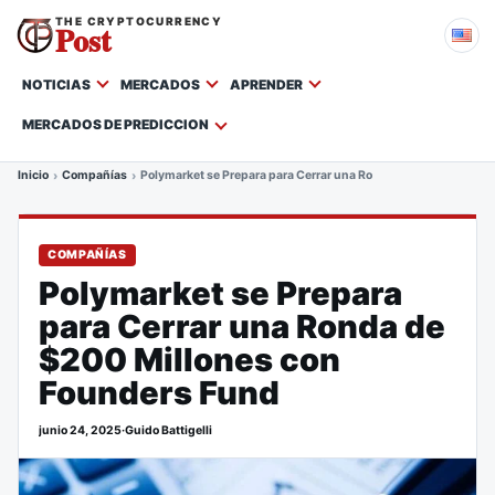
THE CRYPTOCURRENCY
Post
NOTICIAS
MERCADOS
APRENDER
MERCADOS DE PREDICCION
Inicio
Compañías
Polymarket se Prepara para Cerrar una Ronda de $200 Millone
COMPAÑÍAS
Polymarket se Prepara
para Cerrar una Ronda de
$200 Millones con
Founders Fund
junio 24, 2025
·
Guido Battigelli