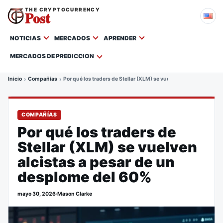
THE CRYPTOCURRENCY
Post
NOTICIAS
MERCADOS
APRENDER
MERCADOS DE PREDICCION
Inicio
Compañías
Por qué los traders de Stellar (XLM) se vuelven alcistas a pes
COMPAÑÍAS
Por qué los traders de
Stellar (XLM) se vuelven
alcistas a pesar de un
desplome del 60%
mayo 30, 2026
·
Mason Clarke