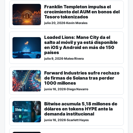
Franklin Templeton impulsa el
crecimiento del AUM en bonos del
Tesoro tokenizados
julio 20, 2026
·
Kevin Morales
Loaded Lions: Mane City da el
salto al móvil y ya está disponible
en iOS y Android en más de 150
países
julio 9, 2026
·
Mateo Rivera
Forward Industries sufre rechazo
de firmas de Solana tras perder
1000 millones
junio 16, 2026
·
Diego Navarro
Bitwise acumula 5,18 millones de
dólares en tokens HYPE ante la
demanda institucional
junio 16, 2026
·
Scarlett Hayes