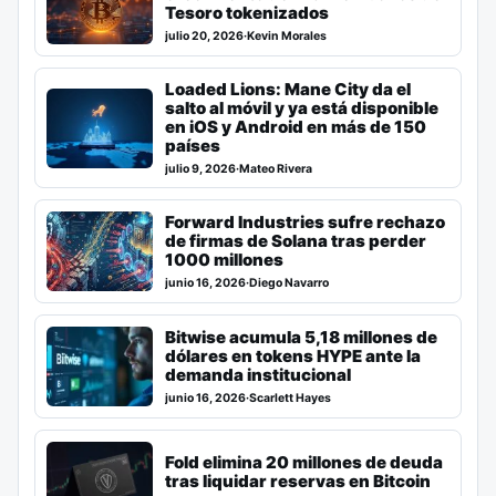
Tesoro tokenizados
julio 20, 2026
·
Kevin Morales
Loaded Lions: Mane City da el
salto al móvil y ya está disponible
en iOS y Android en más de 150
países
julio 9, 2026
·
Mateo Rivera
Forward Industries sufre rechazo
de firmas de Solana tras perder
1000 millones
junio 16, 2026
·
Diego Navarro
Bitwise acumula 5,18 millones de
dólares en tokens HYPE ante la
demanda institucional
junio 16, 2026
·
Scarlett Hayes
Fold elimina 20 millones de deuda
tras liquidar reservas en Bitcoin