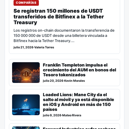
COMPAÑÍAS
Se registran 150 millones de USDT
transferidos de Bitfinex a la Tether
Treasury
Los registros on-chain documentaron la transferencia de
150 000 000 de USDT desde una billetera vinculada a
Bitfinex hacia la Tether Treasury.…
julio 21, 2026
·
Valeria Torres
Franklin Templeton impulsa el
crecimiento del AUM en bonos del
Tesoro tokenizados
julio 20, 2026
·
Kevin Morales
Loaded Lions: Mane City da el
salto al móvil y ya está disponible
en iOS y Android en más de 150
países
julio 9, 2026
·
Mateo Rivera