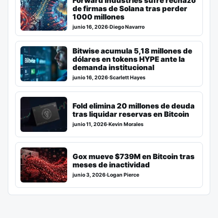
Forward Industries sufre rechazo
de firmas de Solana tras perder
1000 millones
junio 16, 2026
·
Diego Navarro
Bitwise acumula 5,18 millones de
dólares en tokens HYPE ante la
demanda institucional
junio 16, 2026
·
Scarlett Hayes
Fold elimina 20 millones de deuda
tras liquidar reservas en Bitcoin
junio 11, 2026
·
Kevin Morales
Gox mueve $739M en Bitcoin tras
meses de inactividad
junio 3, 2026
·
Logan Pierce