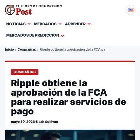
THE CRYPTOCURRENCY
Post
NOTICIAS
MERCADOS
APRENDER
MERCADOS DE PREDICCION
Inicio
Compañías
Ripple obtiene la aprobación de la FCA para realizar servicios d
COMPAÑÍAS
Ripple obtiene la
aprobación de la FCA
para realizar servicios de
pago
mayo 30, 2026
·
Noah Sullivan