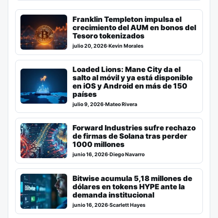
Franklin Templeton impulsa el
crecimiento del AUM en bonos del
Tesoro tokenizados
julio 20, 2026
·
Kevin Morales
Loaded Lions: Mane City da el
salto al móvil y ya está disponible
en iOS y Android en más de 150
países
julio 9, 2026
·
Mateo Rivera
Forward Industries sufre rechazo
de firmas de Solana tras perder
1000 millones
junio 16, 2026
·
Diego Navarro
Bitwise acumula 5,18 millones de
dólares en tokens HYPE ante la
demanda institucional
junio 16, 2026
·
Scarlett Hayes