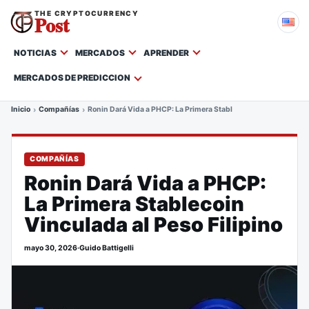
THE CRYPTOCURRENCY
Post
NOTICIAS
MERCADOS
APRENDER
MERCADOS DE PREDICCION
Inicio
Compañías
Ronin Dará Vida a PHCP: La Primera Stablecoin Vinculada al Pes
COMPAÑÍAS
Ronin Dará Vida a PHCP:
La Primera Stablecoin
Vinculada al Peso Filipino
mayo 30, 2026
·
Guido Battigelli