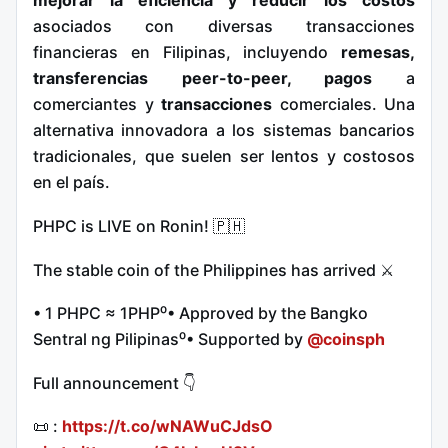
mejorar la eficiencia y reducir los costos
asociados con diversas transacciones
financieras en Filipinas, incluyendo
remesas,
transferencias peer-to-peer, pagos
a
comerciantes y
transacciones
comerciales. Una
alternativa innovadora a los sistemas bancarios
tradicionales, que suelen ser lentos y costosos
en el país.
PHPC is LIVE on Ronin! 🇵🇭
The stable coin of the Philippines has arrived ⚔️
• 1 PHPC ≈ 1PHP⁰• Approved by the Bangko
Sentral ng Pilipinas⁰• Supported by
@coinsph
Full announcement 👇
📜 :
https://t.co/wNAWuCJdsO