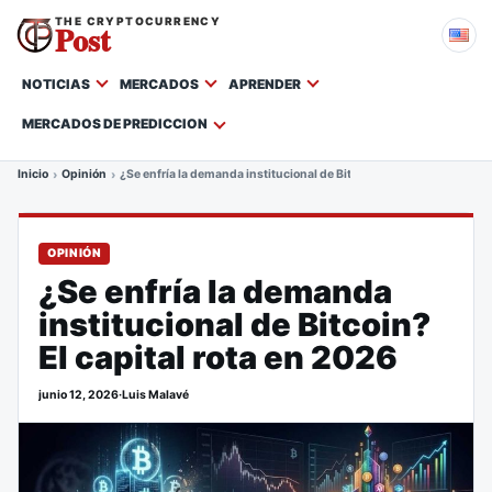
THE CRYPTOCURRENCY
Post
NOTICIAS
MERCADOS
APRENDER
MERCADOS DE PREDICCION
Inicio
Opinión
¿Se enfría la demanda institucional de Bitcoin? El capital rota en 
OPINIÓN
¿Se enfría la demanda
institucional de Bitcoin?
El capital rota en 2026
junio 12, 2026
·
Luis Malavé