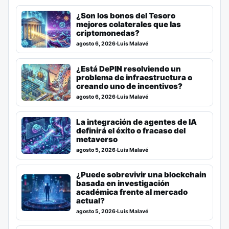
¿Son los bonos del Tesoro
mejores colaterales que las
criptomonedas?
agosto 6, 2026
·
Luis Malavé
¿Está DePIN resolviendo un
problema de infraestructura o
creando uno de incentivos?
agosto 6, 2026
·
Luis Malavé
La integración de agentes de IA
definirá el éxito o fracaso del
metaverso
agosto 5, 2026
·
Luis Malavé
¿Puede sobrevivir una blockchain
basada en investigación
académica frente al mercado
actual?
agosto 5, 2026
·
Luis Malavé