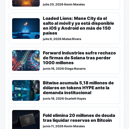
julio 20, 2026
·
Kevin Morales
Loaded Lions: Mane City da el
salto al móvil y ya está disponible
en iOS y Android en más de 150
países
julio 9, 2026
·
Mateo Rivera
Forward Industries sufre rechazo
de firmas de Solana tras perder
1000 millones
junio 16, 2026
·
Diego Navarro
Bitwise acumula 5,18 millones de
dólares en tokens HYPE ante la
demanda institucional
junio 16, 2026
·
Scarlett Hayes
Fold elimina 20 millones de deuda
tras liquidar reservas en Bitcoin
junio 11, 2026
·
Kevin Morales