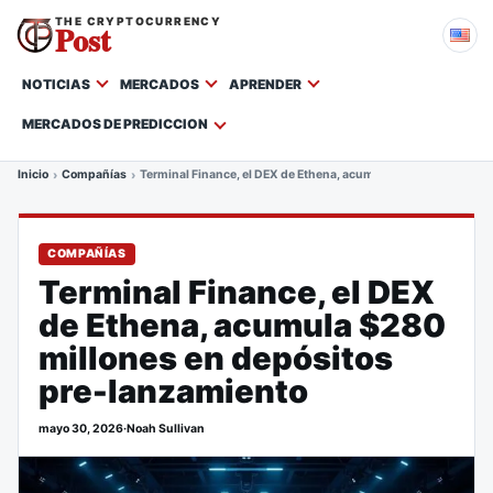
THE CRYPTOCURRENCY
Post
NOTICIAS
MERCADOS
APRENDER
MERCADOS DE PREDICCION
Inicio
Compañías
Terminal Finance, el DEX de Ethena, acumula $280 millones e
COMPAÑÍAS
Terminal Finance, el DEX
de Ethena, acumula $280
millones en depósitos
pre-lanzamiento
mayo 30, 2026
·
Noah Sullivan