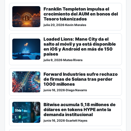
Franklin Templeton impulsa el
crecimiento del AUM en bonos del
Tesoro tokenizados
julio 20, 2026
·
Kevin Morales
Loaded Lions: Mane City da el
salto al móvil y ya está disponible
en iOS y Android en más de 150
países
julio 9, 2026
·
Mateo Rivera
Forward Industries sufre rechazo
de firmas de Solana tras perder
1000 millones
junio 16, 2026
·
Diego Navarro
Bitwise acumula 5,18 millones de
dólares en tokens HYPE ante la
demanda institucional
junio 16, 2026
·
Scarlett Hayes