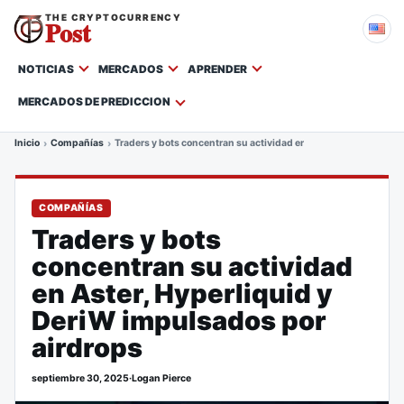
THE CRYPTOCURRENCY
Post
NOTICIAS
MERCADOS
APRENDER
MERCADOS DE PREDICCION
Inicio
Compañías
Traders y bots concentran su actividad en Aster, Hyperliquid 
COMPAÑÍAS
Traders y bots
concentran su actividad
en Aster, Hyperliquid y
DeriW impulsados por
airdrops
septiembre 30, 2025
·
Logan Pierce