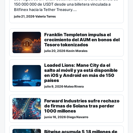
150 000 000 de USDT desde una billetera vinculada a
Bitfinex hacia la Tether Treasury.…
julio 21, 2026
·
Valeria Torres
Franklin Templeton impulsa el
crecimiento del AUM en bonos del
Tesoro tokenizados
julio 20, 2026
·
Kevin Morales
Loaded Lions: Mane City da el
salto al móvil y ya está disponible
en iOS y Android en más de 150
países
julio 9, 2026
·
Mateo Rivera
Forward Industries sufre rechazo
de firmas de Solana tras perder
1000 millones
junio 16, 2026
·
Diego Navarro
Bitwise acumula 5,18 millones de