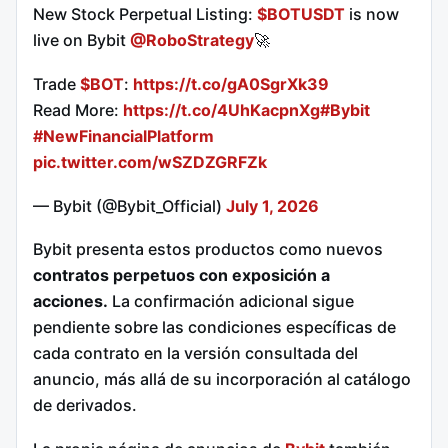
New Stock Perpetual Listing:
$BOTUSDT
is now
live on Bybit
@RoboStrategy
🚀
Trade
$BOT
:
https://t.co/gA0SgrXk39
Read More:
https://t.co/4UhKacpnXg
#Bybit
#NewFinancialPlatform
pic.twitter.com/wSZDZGRFZk
— Bybit (@Bybit_Official)
July 1, 2026
Bybit presenta estos productos como nuevos
contratos perpetuos con exposición a
acciones.
La confirmación adicional sigue
pendiente sobre las condiciones específicas de
cada contrato en la versión consultada del
anuncio, más allá de su incorporación al catálogo
de derivados.