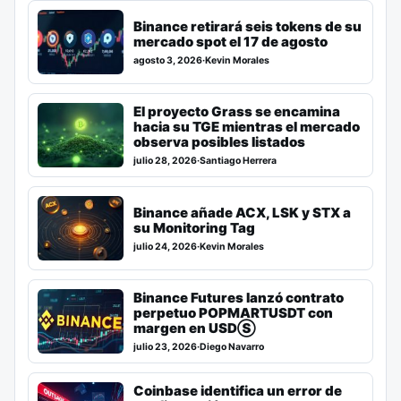
Binance retirará seis tokens de su
mercado spot el 17 de agosto
agosto 3, 2026
·
Kevin Morales
El proyecto Grass se encamina
hacia su TGE mientras el mercado
observa posibles listados
julio 28, 2026
·
Santiago Herrera
Binance añade ACX, LSK y STX a
su Monitoring Tag
julio 24, 2026
·
Kevin Morales
Binance Futures lanzó contrato
perpetuo POPMARTUSDT con
margen en USDⓈ
julio 23, 2026
·
Diego Navarro
Coinbase identifica un error de