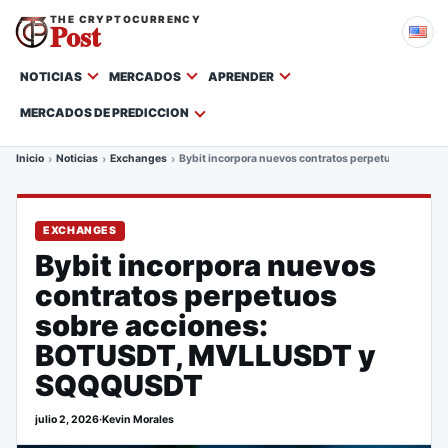
THE CRYPTOCURRENCY
Post
NOTICIAS
MERCADOS
APRENDER
MERCADOS DE PREDICCION
Inicio
Noticias
Exchanges
Bybit incorpora nuevos contratos perpetuos sobr
EXCHANGES
Bybit incorpora nuevos
contratos perpetuos
sobre acciones:
BOTUSDT, MVLLUSDT y
SQQQUSDT
julio 2, 2026
·
Kevin Morales