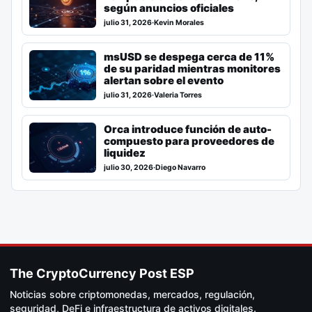
según anuncios oficiales
julio 31, 2026
·
Kevin Morales
msUSD se despega cerca de 11%
de su paridad mientras monitores
alertan sobre el evento
julio 31, 2026
·
Valeria Torres
Orca introduce función de auto-
compuesto para proveedores de
liquidez
julio 30, 2026
·
Diego Navarro
The CryptoCurrency Post ESP
Noticias sobre criptomonedas, mercados, regulación,
seguridad, DeFi e infraestructura de activos digitales.