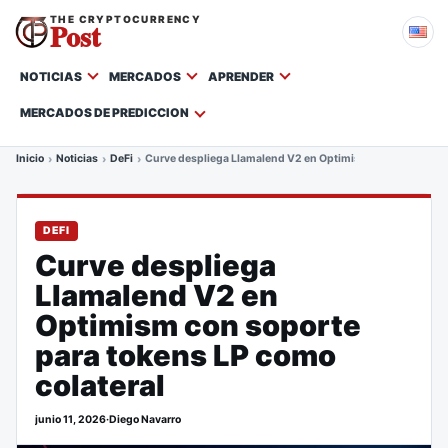
THE CRYPTOCURRENCY
Post
NOTICIAS
MERCADOS
APRENDER
MERCADOS DE PREDICCION
Inicio
Noticias
DeFi
Curve despliega Llamalend V2 en Optimism con soporte par
DEFI
Curve despliega
Llamalend V2 en
Optimism con soporte
para tokens LP como
colateral
junio 11, 2026
·
Diego Navarro