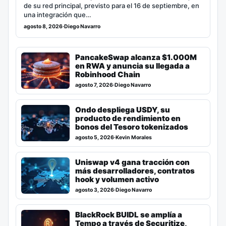
de su red principal, previsto para el 16 de septiembre, en
una integración que…
agosto 8, 2026
·
Diego Navarro
PancakeSwap alcanza $1.000M
en RWA y anuncia su llegada a
Robinhood Chain
agosto 7, 2026
·
Diego Navarro
Ondo despliega USDY, su
producto de rendimiento en
bonos del Tesoro tokenizados
agosto 5, 2026
·
Kevin Morales
Uniswap v4 gana tracción con
más desarrolladores, contratos
hook y volumen activo
agosto 3, 2026
·
Diego Navarro
BlackRock BUIDL se amplía a
Tempo a través de Securitize,