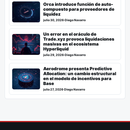
Orca introduce función de auto-
compuesto para proveedores de
liquidez
julio 30, 2026
·
Diego Navarro
Un error en el oráculo de
Trade.xyz provoca liquidaciones
masivas en el ecosistema
Hyperliquid
julio 29, 2026
·
Diego Navarro
Aerodrome presenta Predictive
Allocation: un cambio estructural
en el modelo de incentivos para
Base
julio 27, 2026
·
Diego Navarro