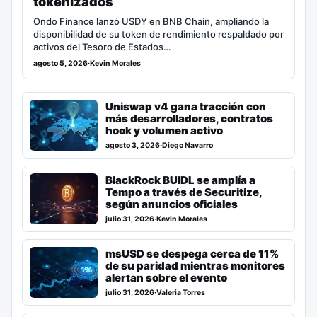
tokenizados
Ondo Finance lanzó USDY en BNB Chain, ampliando la
disponibilidad de su token de rendimiento respaldado por
activos del Tesoro de Estados…
agosto 5, 2026
·
Kevin Morales
Uniswap v4 gana tracción con
más desarrolladores, contratos
hook y volumen activo
agosto 3, 2026
·
Diego Navarro
BlackRock BUIDL se amplía a
Tempo a través de Securitize,
según anuncios oficiales
julio 31, 2026
·
Kevin Morales
msUSD se despega cerca de 11%
de su paridad mientras monitores
alertan sobre el evento
julio 31, 2026
·
Valeria Torres