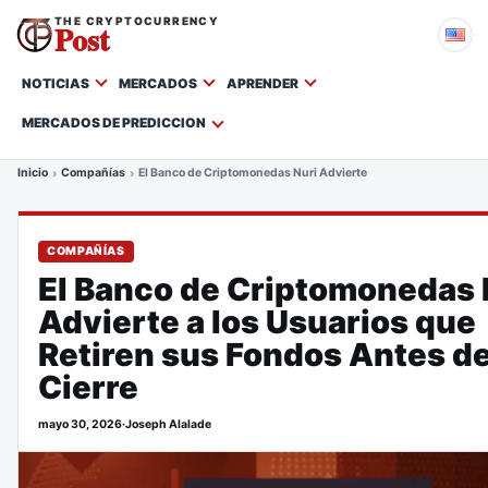
THE CRYPTOCURRENCY
Post
NOTICIAS
MERCADOS
APRENDER
MERCADOS DE PREDICCION
Inicio
Compañías
El Banco de Criptomonedas Nuri Advierte a los Usuarios que Re
COMPAÑÍAS
El Banco de Criptomonedas 
Advierte a los Usuarios que
Retiren sus Fondos Antes d
Cierre
mayo 30, 2026
·
Joseph Alalade