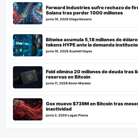
Forward Industries sufre rechazo de fi
Solana tras perder 1000 millones
junio 16, 2026
·
Diego Navarro
Bitwise acumula 5,18 millones de dólare
tokens HYPE ante la demanda institucio
junio 16, 2026
·
Scarlett Hayes
Fold elimina 20 millones de deuda tras l
reservas en Bitcoin
junio 11, 2026
·
Kevin Morales
Gox mueve $739M en Bitcoin tras mese
inactividad
junio 3, 2026
·
Logan Pierce