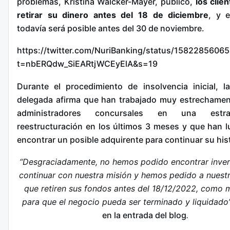
problemas, Kristina Walcker-Mayer, publicó,
los
clie
retirar su dinero antes del 18 de diciembre
, y 
todavía será posible antes del 30 de noviembre.
https://twitter.com/NuriBanking/status/158228560
t=nbERQdw_SiEARtjWCEyElA&s=19
Durante el procedimiento de insolvencia inicial, l
delegada afirma que han trabajado muy estrechame
administradores concursales en una estr
reestructuración en los últimos 3 meses y que han 
encontrar un posible adquirente para continuar su hist
“Desgraciadamente, no hemos podido encontrar inver
continuar con nuestra misión y hemos pedido a nuestr
que retiren sus fondos antes del 18/12/2022, como 
para que el negocio pueda ser terminado y liquidado
en la entrada del blog
.