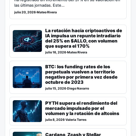
las últimas jornadas. Este…
julio 20, 2026
·
Mateo Rivera
La rotación hacia criptoactivos de
IA impulsa un repunte intradiario
del 25% en $ALLO, con volumen
que supera el 170%
julio 16, 2026
·
Mateo Rivera
BTC: los funding rates de los
perpetuals vuelven a territorio
negativo por primera vez desde
octubre de 2023
julio 15, 2026
·
Diego Navarro
PYTH supera el rendimiento del
mercado impulsado por el
volumen y la rotación de altcoins
julio 8, 2026
·
Valeria Torres
Cardano, Zcash y Stellar