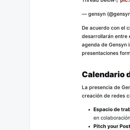
Thread below👇
pic
— gensyn (@gensyn
De acuerdo con el c
desarrollarán entre 
agenda de Gensyn in
presentaciones forma
Calendario 
La presencia de Gen
creación de redes c
Espacio de trab
en colaboración
Pitch your Poste