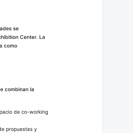
dades se
hibition Center. La
ca como
ue combinan la
spacio de co-working
de propuestas y