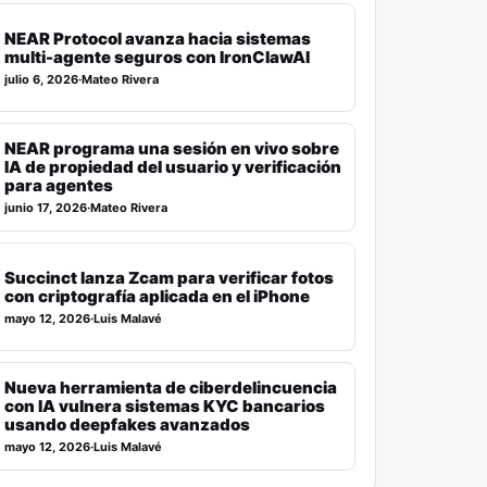
NEAR Protocol avanza hacia sistemas
multi-agente seguros con IronClawAI
julio 6, 2026
·
Mateo Rivera
NEAR programa una sesión en vivo sobre
IA de propiedad del usuario y verificación
para agentes
junio 17, 2026
·
Mateo Rivera
Succinct lanza Zcam para verificar fotos
con criptografía aplicada en el iPhone
mayo 12, 2026
·
Luis Malavé
Nueva herramienta de ciberdelincuencia
con IA vulnera sistemas KYC bancarios
usando deepfakes avanzados
mayo 12, 2026
·
Luis Malavé