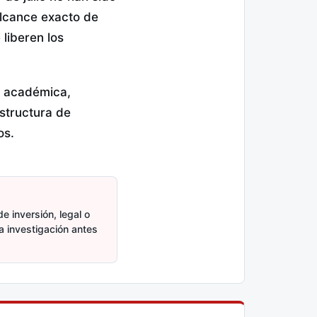
alcance exacto de
 liberen los
n académica,
structura de
os.
e inversión, legal o
ia investigación antes