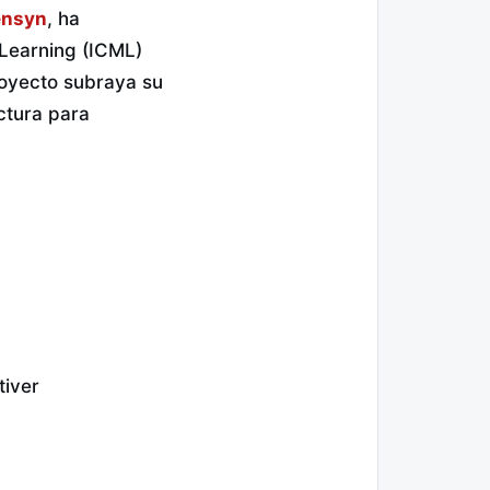
nsyn
, ha
 Learning (ICML)
royecto subraya su
ctura para
tiver