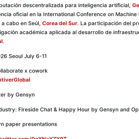
utación descentralizada para inteligencia artificial,
Ge
ncia oficial en la International Conference on Machine
á a cabo en Seúl,
Corea del Sur
. La participación del p
igación académica aplicada al desarrollo de infraestru
al
.
6 Seoul July 6-11
ollaborate x cowork
tiverGlobal
ster by Gensyn
ndustry: Fireside Chat & Happy Hour by Gensyn and Op
yn paper presentations