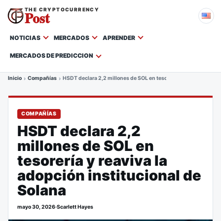
THE CRYPTOCURRENCY
Post
NOTICIAS
MERCADOS
APRENDER
MERCADOS DE PREDICCION
Inicio
Compañías
HSDT declara 2,2 millones de SOL en tesorería y reaviva la adop
COMPAÑÍAS
HSDT declara 2,2
millones de SOL en
tesorería y reaviva la
adopción institucional de
Solana
mayo 30, 2026
·
Scarlett Hayes