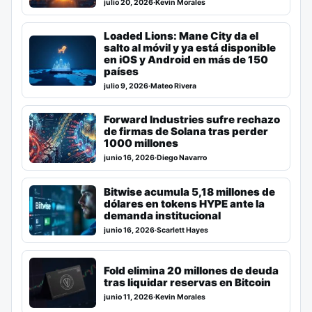
julio 20, 2026
·
Kevin Morales
Loaded Lions: Mane City da el
salto al móvil y ya está disponible
en iOS y Android en más de 150
países
julio 9, 2026
·
Mateo Rivera
Forward Industries sufre rechazo
de firmas de Solana tras perder
1000 millones
junio 16, 2026
·
Diego Navarro
Bitwise acumula 5,18 millones de
dólares en tokens HYPE ante la
demanda institucional
junio 16, 2026
·
Scarlett Hayes
Fold elimina 20 millones de deuda
tras liquidar reservas en Bitcoin
junio 11, 2026
·
Kevin Morales