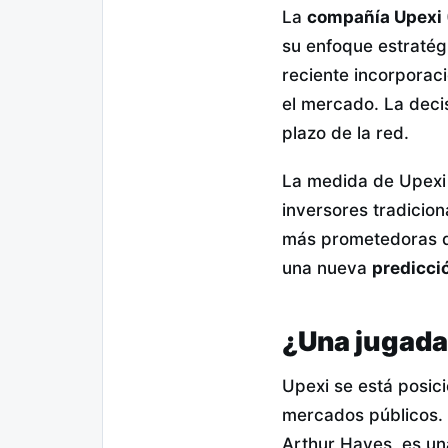
La
compañía Upexi 
su enfoque estratég
reciente incorporac
el mercado. La decis
plazo de la red.
La medida de Upexi o
inversores tradicio
más prometedoras de
una nueva
predicci
¿Una jugada
Upexi se está posic
mercados públicos. 
Arthur Hayes, es un