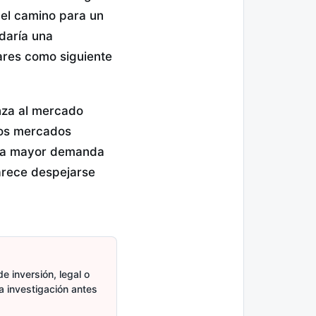
 el camino para un
idaría una
ares como siguiente
nza al mercado
los mercados
 una mayor demanda
arece despejarse
e inversión, legal o
ia investigación antes