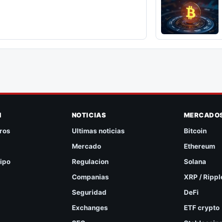
N
NOTICIAS
MERCADO
ros
Ultimas noticias
Bitcoin
Mercado
Ethereum
ipo
Regulacion
Solana
Companias
XRP / Rippl
Seguridad
DeFi
Exchanges
ETF crypto