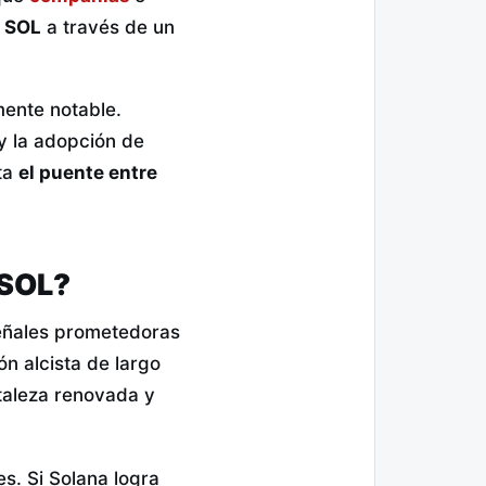
e SOL
a través de un
mente notable.
 y la adopción de
ita
el puente entre
 SOL?
señales prometedoras
ón alcista de largo
taleza renovada y
es. Si Solana logra