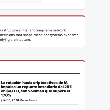
frastructure shifts, and long-term network
 decisions that shape these ecosystems over time.
erlying architecture.
La rotación hacia criptoactivos de IA
impulsa un repunte intradiario del 25%
en $ALLO, con volumen que supera el
170%
julio 16, 2026
·
Mateo Rivera