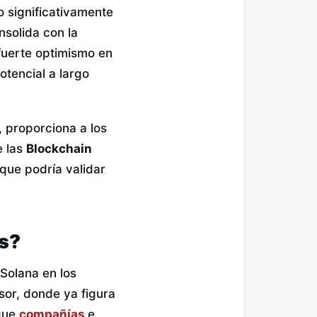
o significativamente
nsolida con la
fuerte optimismo en
otencial a largo
, proporciona a los
e las
Blockchain
que podría validar
os?
Solana en los
sor, donde ya figura
 que
compañías
e