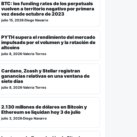
BTC: los funding rates de los perpetuals
vuelven a territorio negativo por primera
vez desde octubre de 2023
julio 15, 2026
·
Diego Navarro
PYTH supera el rendimiento del mercado
impulsado por el volumen y la rotación de
altcoins
julio 8, 2026
·
Valeria Torres
Cardano, Zcash y Stellar registran
ganancias relativas en una ventana de
siete días
julio 8, 2026
·
Valeria Torres
2.130 millones de dólares en Bitcoin y
Ethereum se liquidan hoy 3 de julio
julio 3, 2026
·
Diego Navarro