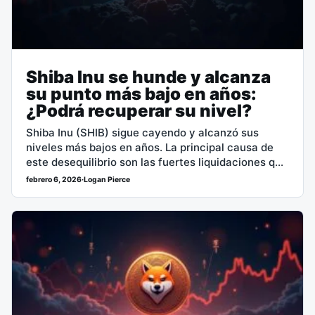
Shiba Inu se hunde y alcanza
su punto más bajo en años:
¿Podrá recuperar su nivel?
Shiba Inu (SHIB) sigue cayendo y alcanzó sus
niveles más bajos en años. La principal causa de
este desequilibrio son las fuertes liquidaciones que
se llevaron a cabo,…
febrero 6, 2026
·
Logan Pierce