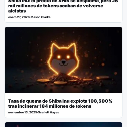
Shiba Inu: el precio de SHIB se desploma, pero 26
mil millones de tokens acaban de volverse
alcistas
enero 27, 2026
·
Mason Clarke
Tasa de quema de Shiba Inu explota 108,500%
tras incinerar 184 millones de tokens
noviembre 13, 2025
·
Scarlett Hayes