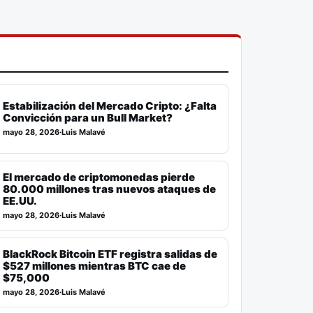
Estabilización del Mercado Cripto: ¿Falta
Convicción para un Bull Market?
mayo 28, 2026
·
Luis Malavé
El mercado de criptomonedas pierde
80.000 millones tras nuevos ataques de
EE.UU.
mayo 28, 2026
·
Luis Malavé
BlackRock Bitcoin ETF registra salidas de
$527 millones mientras BTC cae de
$75,000
mayo 28, 2026
·
Luis Malavé