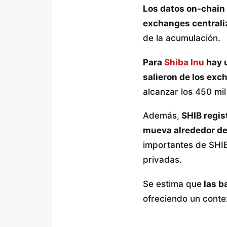
Los datos on-chain
exchanges centrali
de la acumulación.
Para
Shiba Inu
hay u
salieron de los ex
alcanzar los 450 mil
Además,
SHIB regis
mueva alrededor de
importantes de SHIB
privadas.
Se estima que
las b
ofreciendo un contex