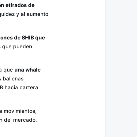
n etirados de
iquidez y al aumento
lones de SHIB que
es que pueden
ra que
una whale
s ballenas
B hacia cartera
s movimientos,
ón del mercado.