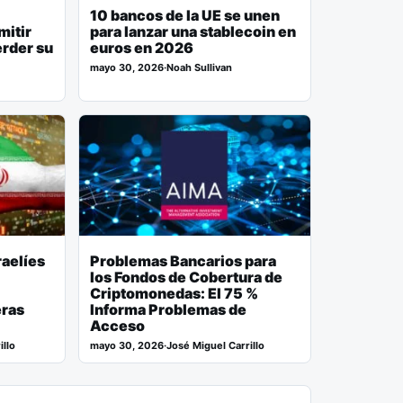
10 bancos de la UE se unen
mitir
para lanzar una stablecoin en
erder su
euros en 2026
mayo 30, 2026
·
Noah Sullivan
raelíes
Problemas Bancarios para
los Fondos de Cobertura de
Criptomonedas: El 75 %
eras
Informa Problemas de
Acceso
illo
mayo 30, 2026
·
José Miguel Carrillo