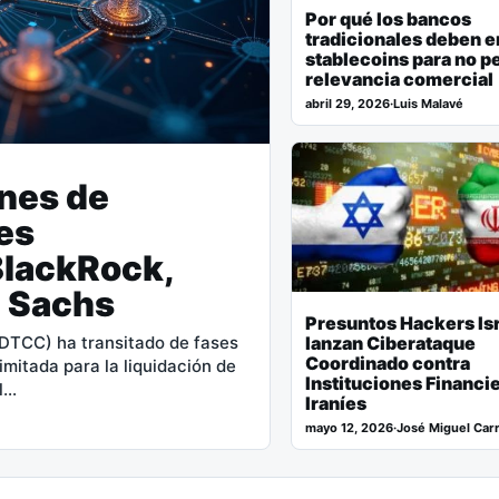
Por qué los bancos
tradicionales deben e
stablecoins para no p
relevancia comercial
abril 29, 2026
·
Luis Malavé
ones de
res
BlackRock,
 Sachs
Presuntos Hackers Is
lanzan Ciberataque
(DTCC) ha transitado de fases
Coordinado contra
mitada para la liquidación de
Instituciones Financi
al…
Iraníes
mayo 12, 2026
·
José Miguel Carr