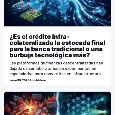
¿Es el crédito infra-
colateralizado la estocada final
para la banca tradicional o una
burbuja tecnológica más?
Las plataformas de finanzas descentralizadas han
dejado de ser laboratorios de experimentación
especulativa para convertirse en infraestructuras
de crédito robustas. La transición hacia modelos
mayo 30, 2026
·
Luis Malavé
de eficiencia de capital…