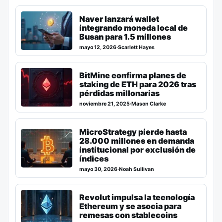
Naver lanzará wallet
integrando moneda local de
Busan para 1.5 millones
mayo 12, 2026
·
Scarlett Hayes
BitMine confirma planes de
staking de ETH para 2026 tras
pérdidas millonarias
noviembre 21, 2025
·
Mason Clarke
MicroStrategy pierde hasta
28.000 millones en demanda
institucional por exclusión de
índices
mayo 30, 2026
·
Noah Sullivan
Revolut impulsa la tecnología
Ethereum y se asocia para
remesas con stablecoins