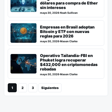
dólares para compra de Ether
sin intereses
mayo 30, 2026
·
Noah Sullivan
Empresas en Brasil adoptan
Bitcoin y ETF con nuevas
reglas para 2026
mayo 30, 2026
·
Mason Clarke
Operativo Tailandia-FBI en
Phuket logra recuperar
$432,000 en criptomonedas
robadas
mayo 30, 2026
·
Mason Clarke
1
2
3
Siguientes