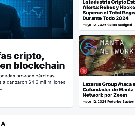
La Industria Cripto Es
Alerta: Robos y Hack
Superan el Total Regi
Durante Todo 2024
mayo 12, 2026
·
Guido Battigelli
as cripto,
 en blockchain
monedas provocó pérdidas
s alcanzaron $4,6 mil millones
Lazarus Group Ataca a
…
Cofundador de Manta
Network por Zoom
mayo 12, 2026
·
Federico Bustos
MA