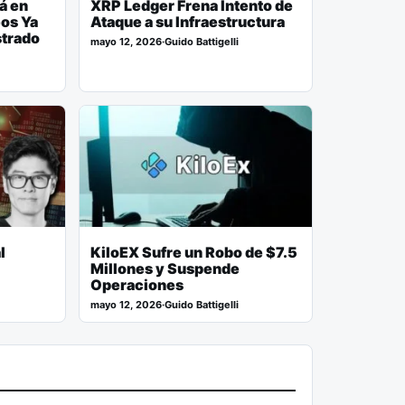
tá en
XRP Ledger Frena Intento de
eos Ya
Ataque a su Infraestructura
strado
mayo 12, 2026
·
Guido Battigelli
l
KiloEX Sufre un Robo de $7.5
Millones y Suspende
Operaciones
mayo 12, 2026
·
Guido Battigelli