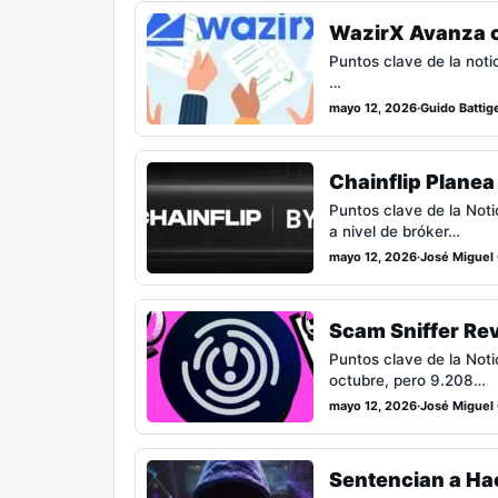
WazirX Avanza c
Puntos clave de la noti
…
mayo 12, 2026
·
Guido Battige
Chainflip Planea
Puntos clave de la Noti
a nivel de bróker…
mayo 12, 2026
·
José Miguel 
Scam Sniffer Re
Puntos clave de la Not
octubre, pero 9.208…
mayo 12, 2026
·
José Miguel 
Sentencian a Hac