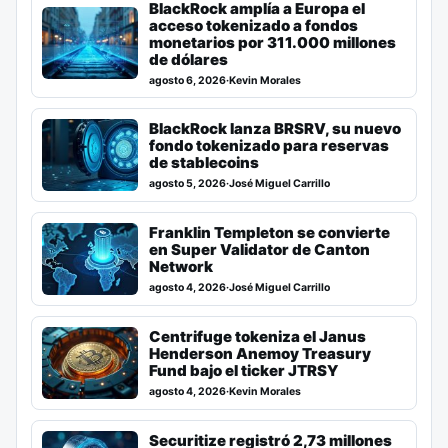
BlackRock amplía a Europa el
acceso tokenizado a fondos
monetarios por 311.000 millones
de dólares
agosto 6, 2026
·
Kevin Morales
BlackRock lanza BRSRV, su nuevo
fondo tokenizado para reservas
de stablecoins
agosto 5, 2026
·
José Miguel Carrillo
Franklin Templeton se convierte
en Super Validator de Canton
Network
agosto 4, 2026
·
José Miguel Carrillo
Centrifuge tokeniza el Janus
Henderson Anemoy Treasury
Fund bajo el ticker JTRSY
agosto 4, 2026
·
Kevin Morales
Securitize registró 2,73 millones