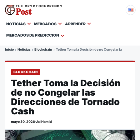
THE CRYPTOCURRENCY
Post
NOTICIAS
MERCADOS
APRENDER
MERCADOS DE PREDICCION
Inicio
Noticias
Blockchain
Tether Toma la Decisión de no Congelar las Direccio
BLOCKCHAIN
Tether Toma la Decisión
de no Congelar las
Direcciones de Tornado
Cash
mayo 30, 2026
·
Jai Hamid