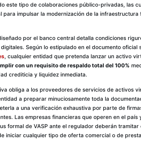
do este tipo de colaboraciones público-privadas, las c
 para impulsar la modernización de la infraestructura f
iseñado por el banco central detalla condiciones rigur
digitales. Según lo estipulado en el documento oficial 
es
, cualquier entidad que pretenda lanzar un activo virt
mplir con un requisito de respaldo total del 100%
medi
dad crediticia y liquidez inmediata.
va obliga a los proveedores de servicios de activos vi
 entidad a preparar minuciosamente toda la documentac
meterla a una verificación exhaustiva por parte de firm
ntes. Las empresas financieras que operen en el país 
tus formal de VASP ante el regulador deberán tramitar
de iniciar cualquier tipo de oferta comercial o de presta