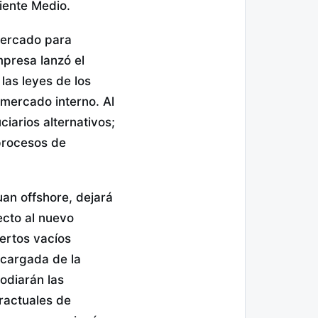
iente Medio.
mercado para
mpresa lanzó el
as leyes de los
mercado interno. Al
iarios alternativos;
 procesos de
uan offshore, dejará
ecto al nuevo
iertos vacíos
cargada de la
odiarán las
tractuales de