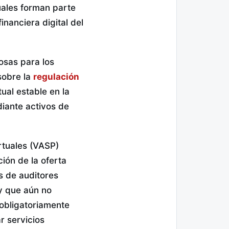
uales forman parte
inanciera digital del
osas para los
sobre la
regulación
ual estable en la
ante activos de
rtuales (VASP)
ión de la oferta
as de auditores
y que aún no
 obligatoriamente
r servicios