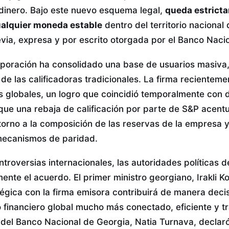
 dinero. Bajo este nuevo esquema legal,
queda estricta
ualquier moneda estable
dentro del territorio nacional
evia, expresa y por escrito otorgada por el Banco Naci
corporación ha consolidado una base de usuarios masiva
 de las calificadoras tradicionales. La firma recientem
 globales, un logro que coincidió temporalmente con d
 que una rebaja de calificación por parte de S&P acent
orno a la composición de las reservas de la empresa y 
mecanismos de paridad.
troversias internacionales, las autoridades políticas 
nte el acuerdo. El primer ministro georgiano, Irakli K
tégica con la firma emisora contribuirá de manera decis
 financiero global mucho más conectado, eficiente y t
a del Banco Nacional de Georgia, Natia Turnava, declar