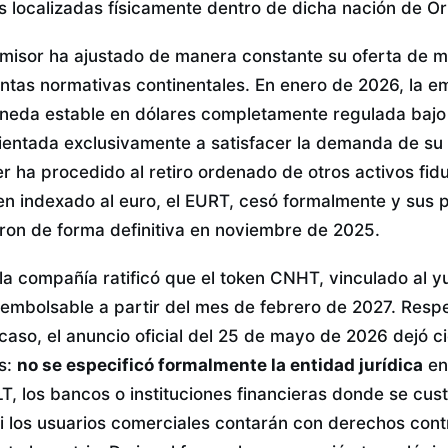
s localizadas físicamente dentro de dicha nación de Or
emisor ha ajustado de manera constante su oferta de 
intas normativas continentales. En enero de 2026, la e
eda estable en dólares completamente regulada bajo l
ientada exclusivamente a satisfacer la demanda de su 
 ha procedido al retiro ordenado de otros activos fiduc
ken indexado al euro, el EURT, cesó formalmente y sus
on de forma definitiva en noviembre de 2025.
, la compañía ratificó que el token CNHT, vinculado al y
eembolsable a partir del mes de febrero de 2027. Resp
caso, el anuncio oficial del 25 de mayo de 2026 dejó c
s:
no se especificó formalmente la entidad jurídica
en
T, los bancos o instituciones financieras donde se cust
 si los usuarios comerciales contarán con derechos con