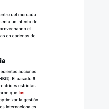
dentro del mercado
senta un intento de
 aprovechando el
das en cadenas de
ia
recientes acciones
(NBG). El pasado 6
rectrices estrictas
icaron que
las
ptimizar la gestión
res internacionales