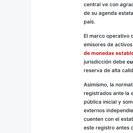
central ve con agra
de su agenda estatal
país.
El marco operativo d
emisores de activos 
de monedas establ
jurisdicción debe
cu
reserva de alta cali
Asimismo, la normati
registrados ante la
pública inicial y so
externos independie
cuenten con el esta
este registro antes 