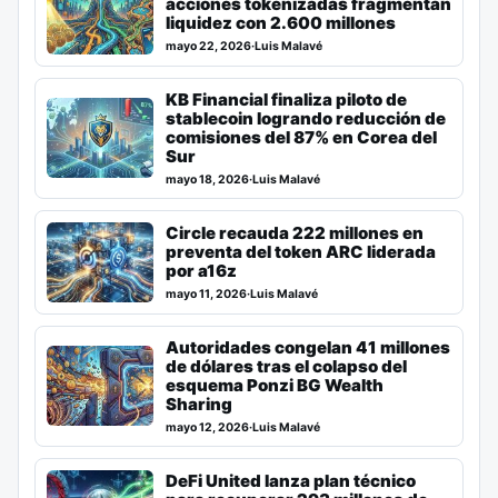
acciones tokenizadas fragmentan
liquidez con 2.600 millones
mayo 22, 2026
·
Luis Malavé
KB Financial finaliza piloto de
stablecoin logrando reducción de
comisiones del 87% en Corea del
Sur
mayo 18, 2026
·
Luis Malavé
Circle recauda 222 millones en
preventa del token ARC liderada
por a16z
mayo 11, 2026
·
Luis Malavé
Autoridades congelan 41 millones
de dólares tras el colapso del
esquema Ponzi BG Wealth
Sharing
mayo 12, 2026
·
Luis Malavé
DeFi United lanza plan técnico