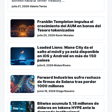
Bitfinex hacia la Tether Treasury.…
julio 21, 2026
·
Valeria Torres
Franklin Templeton impulsa el
crecimiento del AUM en bonos del
Tesoro tokenizados
julio 20, 2026
·
Kevin Morales
Loaded Lions: Mane City da el
salto al móvil y ya está disponible
en iOS y Android en más de 150
países
julio 9, 2026
·
Mateo Rivera
Forward Industries sufre rechazo
de firmas de Solana tras perder
1000 millones
junio 16, 2026
·
Diego Navarro
Bitwise acumula 5,18 millones de
dólares en tokens HYPE ante la
demanda institucional