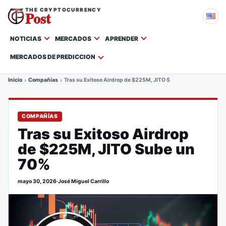
THE CRYPTOCURRENCY
Post
NOTICIAS
MERCADOS
APRENDER
MERCADOS DE PREDICCION
Inicio
Compañías
Tras su Exitoso Airdrop de $225M, JITO Sube un 70%
COMPAÑÍAS
Tras su Exitoso Airdrop
de $225M, JITO Sube un
70%
mayo 30, 2026
·
José Miguel Carrillo